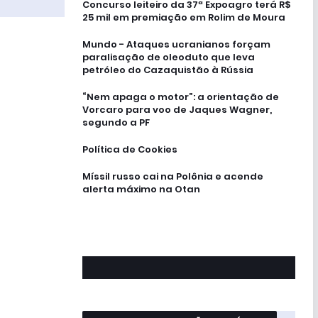
Concurso leiteiro da 37ª Expoagro terá R$
25 mil em premiação em Rolim de Moura
Mundo - Ataques ucranianos forçam
paralisação de oleoduto que leva
petróleo do Cazaquistão à Rússia
“Nem apaga o motor”: a orientação de
Vorcaro para voo de Jaques Wagner,
segundo a PF
Política de Cookies
Míssil russo cai na Polônia e acende
alerta máximo na Otan