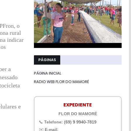
PFron, o
ona rural
ma indicar
los
PÁGINAS
ber a
PÁGINA INICIAL
messado
RADIO WEB FLOR DO MAMORÉ
tocicleta
EXPEDIENTE
lulares e
FLOR DO MAMORÉ
📞
Telefone:
(69) 9 9940-7819
✉️
E-mail: