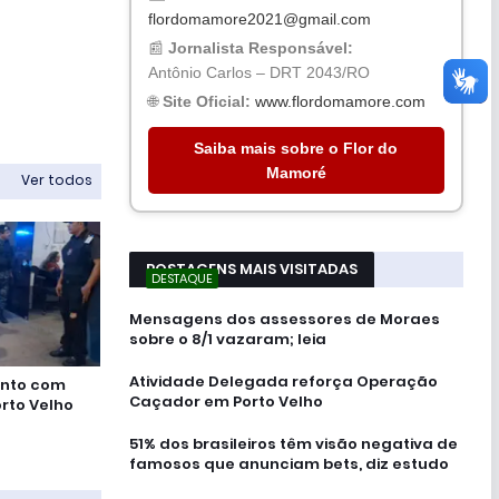
flordomamore2021@gmail.com
📰
Jornalista Responsável:
Antônio Carlos – DRT 2043/RO
🌐
Site Oficial:
www.flordomamore.com
Saiba mais sobre o Flor do
Mamoré
Ver todos
POSTAGENS MAIS VISITADAS
DESTAQUE
Mensagens dos assessores de Moraes
sobre o 8/1 vazaram; leia
Atividade Delegada reforça Operação
onto com
Caçador em Porto Velho
rto Velho
51% dos brasileiros têm visão negativa de
famosos que anunciam bets, diz estudo