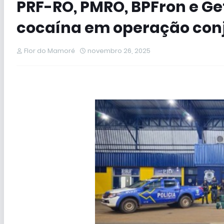
PRF-RO, PMRO, BPFron e G
cocaína em operação con
Flor do Mamoré
novembro 26, 2025