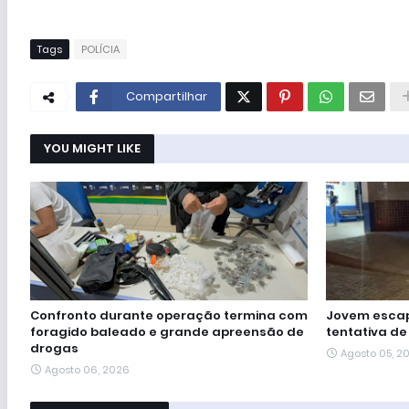
Tags
POLÍCIA
Compartilhar
YOU MIGHT LIKE
Confronto durante operação termina com
Jovem escap
foragido baleado e grande apreensão de
tentativa de
drogas
Agosto 05, 2
Agosto 06, 2026