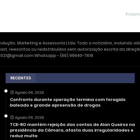
Próxi
dução, Marketing e Assessoria Ltda. Todo o noticiário, incluindo ví
ast, reescritos ou redistribuídos sem autorização escrita da dire
e2021@gmail.com Whatsapp - (69) 99940-7819
RECENTES
Agosto 06, 2026
Confronto durante operação termina com foragido
baleado e grande apreensão de drogas
Agosto 06, 2026
TCE-RO mantém rejeição das contas de Alan Queiroz na
presidência da Câmara, afasta duas irregularidades e
reduz multa