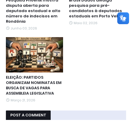
Pesquisa Phoenix mostra
Brasil Dados divulga
disputa aberta para
pesquisa para pré-
deputado estadual e alto
candidatos à deputados
número de indecisos em
estaduais em Porto Velho
Rondônia
Maio 02, 2026
Junho 03, 2026
ELEIÇÃO: PARTIDOS
ORGANIZAM NOMINATAS EM
BUSCA DE VAGAS PARA
ASSEMBLEIA LEGISLATIVA
Março 21, 2026
POST A COMMENT