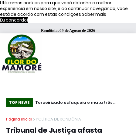
Utilizamos cookies para que você obtenha a melhor
experiência em nosso site, e ao continuar navegando, você
está de acordo com estas condições
Saber mais
Eu concordo!
Rondônia, 09 de Agosto de 2026
Terceirizado esfaqueia e mata três
Mundo - Ataques ucranianos forçam
Pro
TOP NEWS
funcionários em fábrica da Bombril no ABC
paralisação de oleoduto que leva petróle
IC
Página inicial
POLÍTICA DE RONDÔNIA
Paulista
do Cazaquistão à Rússia
li
Tribunal de Justiça afasta