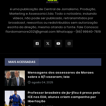
é uma publicação de Central de Jornalismo, Produção,
Marketing e Assessoria Ltda. Todo o noticiário, incluindo
vídeos, não pode ser publicado, retransmitidos por
broadcast, reescritos ou redistribuídos sem autorização
escrita da direção, mesmo citando a fonte. Fale Conosco:
flordomamore2021@gmail.com Whatsapp - (69) 99940-7819
MAIS ACESSADAS
Mensagens dos assessores de Moraes
sobre o 8/1 vazaram; leia
agosto 04, 2025
Professor brasileiro de jiu-jítsu é preso pelo
ICE nos EUA; alunos criam campanha por
libertação