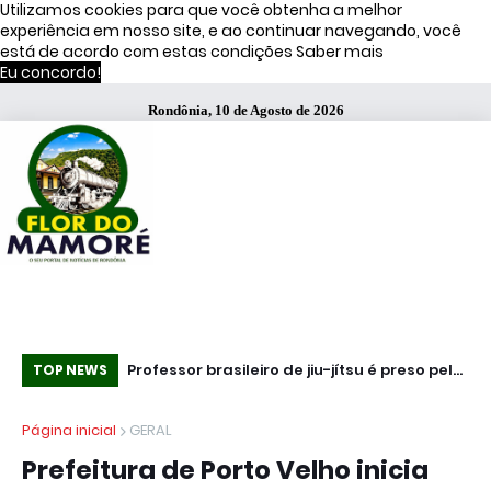
Utilizamos cookies para que você obtenha a melhor
experiência em nosso site, e ao continuar navegando, você
está de acordo com estas condições
Saber mais
Eu concordo!
Rondônia, 10 de Agosto de 2026
s de Moraes
Professor brasileiro de jiu-jítsu é preso pelo
GO
TOP NEWS
ICE nos EUA; alunos criam campanha por
PA
Página inicial
GERAL
libertação
RE
Prefeitura de Porto Velho inicia