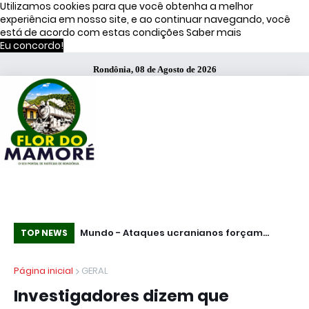
Utilizamos cookies para que você obtenha a melhor
experiência em nosso site, e ao continuar navegando, você
está de acordo com estas condições
Saber mais
Eu concordo!
Rondônia, 08 de Agosto de 2026
s de Moraes
Mundo - Ataques ucranianos forçam
Te
TOP NEWS
paralisação de oleoduto que leva petróleo
fu
Página inicial
GERAL
do Cazaquistão à Rússia
Pa
Investigadores dizem que