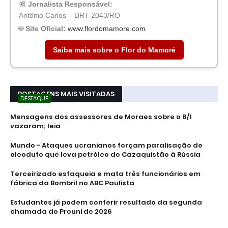
📰
Jornalista Responsável:
Antônio Carlos – DRT 2043/RO
🌐
Site Oficial:
www.flordomamore.com
Saiba mais sobre o Flor do Mamoré
POSTAGENS MAIS VISITADAS
DESTAQUE
Mensagens dos assessores de Moraes sobre o 8/1
vazaram; leia
Mundo - Ataques ucranianos forçam paralisação de
oleoduto que leva petróleo do Cazaquistão à Rússia
Terceirizado esfaqueia e mata três funcionários em
fábrica da Bombril no ABC Paulista
Estudantes já podem conferir resultado da segunda
chamada do Prouni de 2026