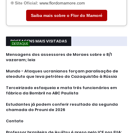
🌐
Site Oficial:
www.flordomamore.com
Saiba mais sobre o Flor do Mamoré
POSTAGENS MAIS VISITADAS
DESTAQUE
Mensagens dos assessores de Moraes sobre o 8/1
vazaram; leia
Mundo - Ataques ucranianos forçam paralisação de
oleoduto que leva petróleo do Cazaquistão à Rússia
Terceirizado esfaqueia e mata três funcionários em
fábrica da Bombril no ABC Paulista
Estudantes já podem conferir resultado da segunda
chamada do Prouni de 2026
Contato
Professor brasileiro de jiu-jítsu é preso pelo ICE nos EUA;