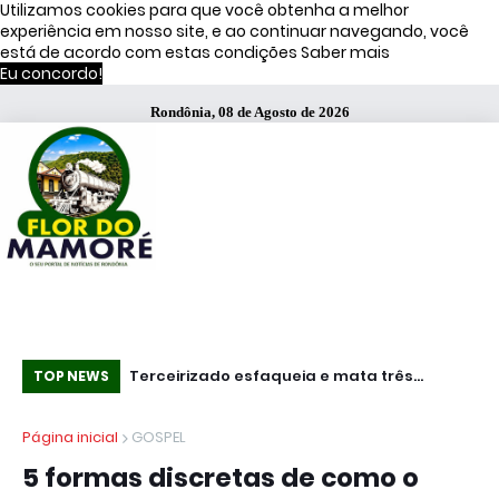
Utilizamos cookies para que você obtenha a melhor
experiência em nosso site, e ao continuar navegando, você
está de acordo com estas condições
Saber mais
Eu concordo!
Rondônia, 08 de Agosto de 2026
Terceirizado esfaqueia e mata três
Estudantes já podem conferir resultado d
Co
TOP NEWS
funcionários em fábrica da Bombril no ABC
segunda chamada do Prouni de 2026
Página inicial
GOSPEL
Paulista
5 formas discretas de como o