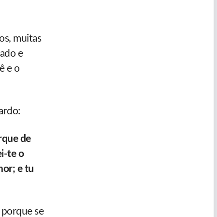
os, muitas
cado e
ê e o
ardo:
rque de
i-te o
or; e tu
 porque se