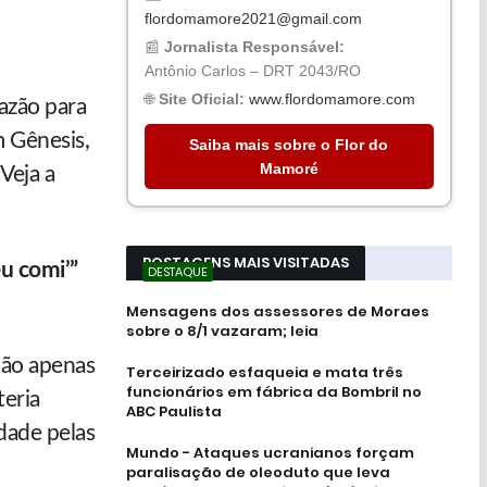
flordomamore2021@gmail.com
📰
Jornalista Responsável:
Antônio Carlos – DRT 2043/RO
🌐
Site Oficial:
www.flordomamore.com
azão para
 Gênesis,
Saiba mais sobre o Flor do
Mamoré
Veja a
POSTAGENS MAIS VISITADAS
u comi’”
DESTAQUE
Mensagens dos assessores de Moraes
sobre o 8/1 vazaram; leia
não apenas
Terceirizado esfaqueia e mata três
funcionários em fábrica da Bombril no
teria
ABC Paulista
dade pelas
Mundo - Ataques ucranianos forçam
paralisação de oleoduto que leva