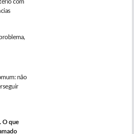
ltério com
cias
 problema,
comum: não
rseguir
. O que
clamado