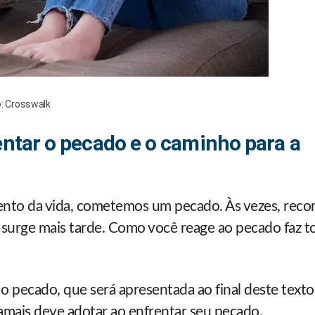
o: Crosswalk
ntar o pecado e o caminho para a
ento da vida, cometemos um pecado. Às vezes, rec
e surge mais tarde. Como você reage ao pecado faz t
o pecado, que será apresentada ao final deste text
 jamais deve adotar ao enfrentar seu pecado.