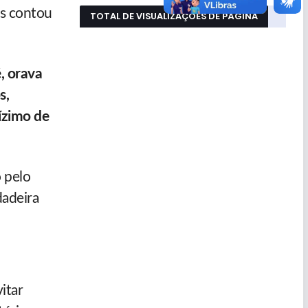
us contou
TOTAL DE VISUALIZAÇÕES DE PÁGINA
, orava
s,
ízimo de
 pelo
dadeira
itar