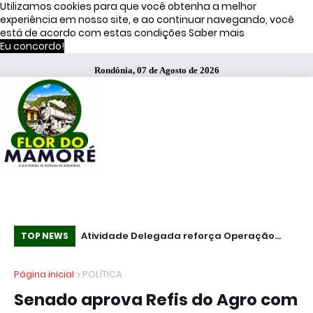
Utilizamos cookies para que você obtenha a melhor
experiência em nosso site, e ao continuar navegando, você
está de acordo com estas condições
Saber mais
Eu concordo!
Rondônia, 07 de Agosto de 2026
s de Moraes
Atividade Delegada reforça Operação
51
TOP NEWS
Caçador em Porto Velho
fa
Página inicial
POLÍTICA
Senado aprova Refis do Agro com