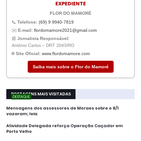
EXPEDIENTE
FLOR DO MAMORÉ
📞
Telefone:
(69) 9 9940-7819
✉️
E-mail:
flordomamore2021@gmail.com
📰
Jornalista Responsável:
Antônio Carlos – DRT 2043/RO
🌐
Site Oficial:
www.flordomamore.com
Saiba mais sobre o Flor do Mamoré
POSTAGENS MAIS VISITADAS
DESTAQUE
Mensagens dos assessores de Moraes sobre o 8/1
vazaram; leia
Atividade Delegada reforça Operação Caçador em
Porto Velho