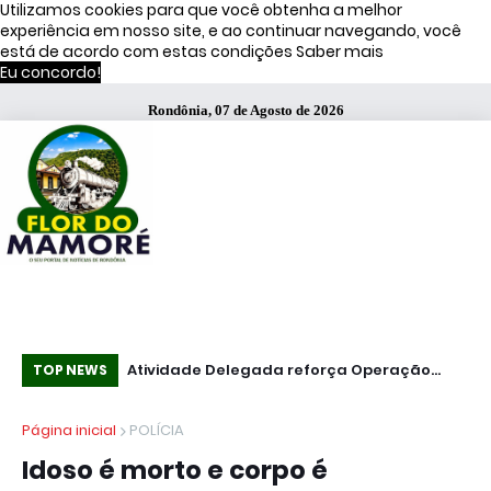
Utilizamos cookies para que você obtenha a melhor
experiência em nosso site, e ao continuar navegando, você
está de acordo com estas condições
Saber mais
Eu concordo!
Rondônia, 07 de Agosto de 2026
s de Moraes
Atividade Delegada reforça Operação
51
TOP NEWS
Caçador em Porto Velho
fa
Página inicial
POLÍCIA
Idoso é morto e corpo é