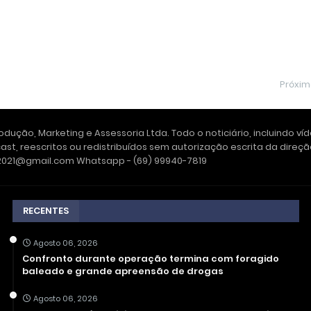
Próxi
dução, Marketing e Assessoria Ltda. Todo o noticiário, incluindo ví
ast, reescritos ou redistribuídos sem autorização escrita da dire
e2021@gmail.com Whatsapp - (69) 99940-7819
RECENTES
Agosto 06, 2026
Confronto durante operação termina com foragido
baleado e grande apreensão de drogas
Agosto 06, 2026