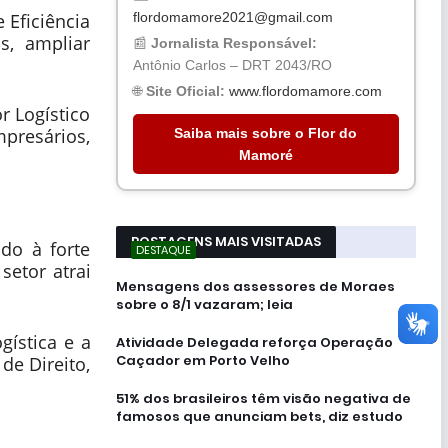
flordomamore2021@gmail.com
 Eficiência
s, ampliar
📰
Jornalista Responsável:
Antônio Carlos – DRT 2043/RO
🌐
Site Oficial:
www.flordomamore.com
r Logístico
presários,
Saiba mais sobre o Flor do
Mamoré
POSTAGENS MAIS VISITADAS
do à forte
DESTAQUE
setor atrai
Mensagens dos assessores de Moraes
sobre o 8/1 vazaram; leia
gística e a
Atividade Delegada reforça Operação
Caçador em Porto Velho
de Direito,
51% dos brasileiros têm visão negativa de
famosos que anunciam bets, diz estudo