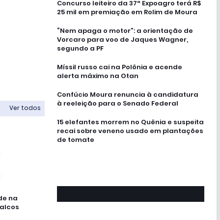
Concurso leiteiro da 37ª Expoagro terá R$
25 mil em premiação em Rolim de Moura
“Nem apaga o motor”: a orientação de
Vorcaro para voo de Jaques Wagner,
segundo a PF
Míssil russo cai na Polônia e acende
alerta máximo na Otan
Confúcio Moura renuncia à candidatura
à reeleição para o Senado Federal
Ver todos
15 elefantes morrem no Quênia e suspeita
recai sobre veneno usado em plantações
de tomate
de na
palcos