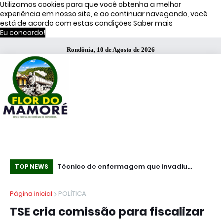
Utilizamos cookies para que você obtenha a melhor
experiência em nosso site, e ao continuar navegando, você
está de acordo com estas condições
Saber mais
Eu concordo!
Rondônia, 10 de Agosto de 2026
ítsu é preso pelo
Técnico de enfermagem que invadiu
Es
TOP NEWS
 campanha por
Hospital de Base armado é preso com
se
Página inicial
POLÍTICA
pistola .40
TSE cria comissão para fiscalizar