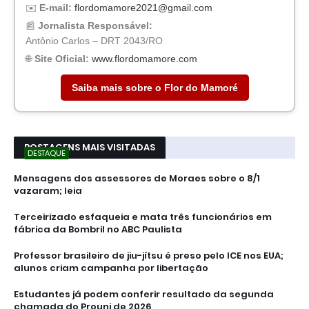
✉️
E-mail:
flordomamore2021@gmail.com
📰
Jornalista Responsável:
Antônio Carlos – DRT 2043/RO
🌐
Site Oficial:
www.flordomamore.com
Saiba mais sobre o Flor do Mamoré
POSTAGENS MAIS VISITADAS
DESTAQUE
Mensagens dos assessores de Moraes sobre o 8/1
vazaram; leia
Terceirizado esfaqueia e mata três funcionários em
fábrica da Bombril no ABC Paulista
Professor brasileiro de jiu-jítsu é preso pelo ICE nos EUA;
alunos criam campanha por libertação
Estudantes já podem conferir resultado da segunda
chamada do Prouni de 2026