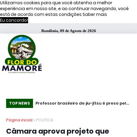
Utilizamos cookies para que você obtenha a melhor
experiência em nosso site, e ao continuar navegando, você
está de acordo com estas condições
Saber mais
Eu concordo!
Rondônia, 09 de Agosto de 2026
ata três
Professor brasileiro de jiu-jítsu é preso pelo
Es
TOP NEWS
 Bombril no ABC
ICE nos EUA; alunos criam campanha por
se
Página inicial
POLÍTICA
libertação
Câmara aprova projeto que