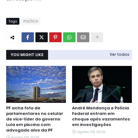
Tags
POLÍTICA
YOU MIGHT LIKE
Ver todos
PF acha foto de
André Mendonça e Polícia
parlamentares no celular
Federal entram em
de vice-líder do governo
choque após vazamentos
Lula em piscina com
em investigações
advogado alvo da PF
Agosto 08, 2026
Agosto 08, 2026