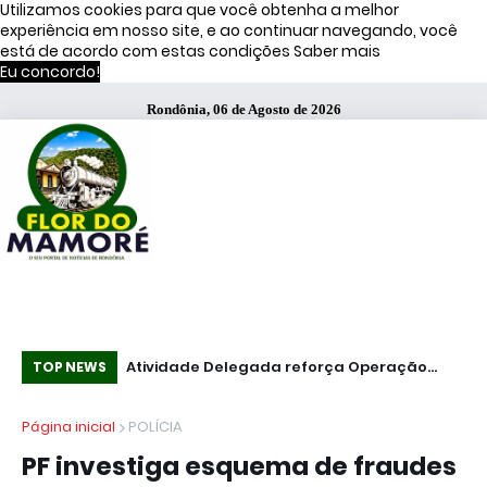
Utilizamos cookies para que você obtenha a melhor
experiência em nosso site, e ao continuar navegando, você
está de acordo com estas condições
Saber mais
Eu concordo!
Rondônia, 06 de Agosto de 2026
s de Moraes
Atividade Delegada reforça Operação
51
TOP NEWS
Caçador em Porto Velho
fa
Página inicial
POLÍCIA
PF investiga esquema de fraudes