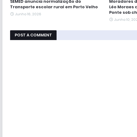
SEMED anuncia normalização do
Moradores d
Transporte escolar rural em Porto Velho
Léo Moraes 
Ponte sob ch
Junho 16, 2026
Junho 10, 20
POST A COMMENT