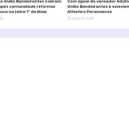
e União Bandeirantes cobram
Com apoio do vereador Adalto
após comunidade reformar
União Bandeirantes é selecio
uva na Linha 1º de Maio
Athletico Paranaense
26
Maio 21, 2026