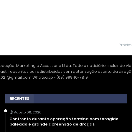
Próxi
dução, Marketing e Assessoria Ltda. Todo o noticiário, incluindo ví
ast, reescritos ou redistribuídos sem autorização escrita da dire
e2021@gmail.com Whatsapp - (69) 99940-7819
RECENTES
Agosto 06, 2026
Confronto durante operação termina com foragido
baleado e grande apreensão de drogas