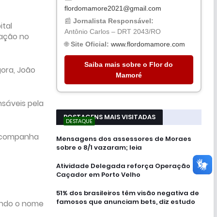
flordomamore2021@gmail.com
📰
Jornalista Responsável:
ital
Antônio Carlos – DRT 2043/RO
pação no
🌐
Site Oficial:
www.flordomamore.com
Saiba mais sobre o Flor do
gora, João
Mamoré
nsáveis pela
POSTAGENS MAIS VISITADAS
DESTAQUE
 acompanha
Mensagens dos assessores de Moraes
sobre o 8/1 vazaram; leia
Atividade Delegada reforça Operação
Caçador em Porto Velho
51% dos brasileiros têm visão negativa de
famosos que anunciam bets, diz estudo
ando o nome