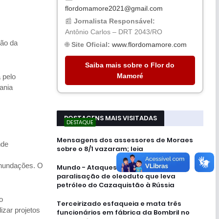
flordomamore2021@gmail.com
📰
Jornalista Responsável:
Antônio Carlos – DRT 2043/RO
ção da
🌐
Site Oficial:
www.flordomamore.com
Saiba mais sobre o Flor do
Mamoré
 pelo
ania
POSTAGENS MAIS VISITADAS
DESTAQUE
Mensagens dos assessores de Moraes
nde
sobre o 8/1 vazaram; leia
inundações. O
Mundo - Ataques ucranianos forçam
paralisação de oleoduto que leva
petróleo do Cazaquistão à Rússia
o
Terceirizado esfaqueia e mata três
izar projetos
funcionários em fábrica da Bombril no