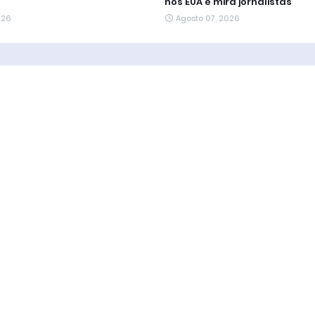
nos EUA e mira jornalistas
026
Agosto 07, 2026