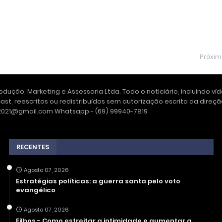
Próxi
dução, Marketing e Assessoria Ltda. Todo o noticiário, incluindo ví
ast, reescritos ou redistribuídos sem autorização escrita da dire
e2021@gmail.com Whatsapp - (69) 99940-7819
RECENTES
Agosto 07, 2026
Estratégias políticas: a guerra santa pelo voto
evangélico
Agosto 07, 2026
Filhos - Como estreitar a intimidade e aumentar a