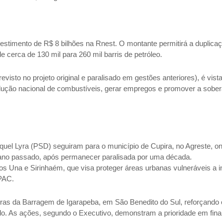
stimento de R$ 8 bilhões na Rnest. O montante permitirá a duplica
 cerca de 130 mil para 260 mil barris de petróleo.
visto no projeto original e paralisado em gestões anteriores), é vista
odução nacional de combustíveis, gerar empregos e promover a sober
l Lyra (PSD) seguiram para o município de Cupira, no Agreste, o
 ano passado, após permanecer paralisada por uma década.
os Una e Sirinhaém, que visa proteger áreas urbanas vulneráveis a 
 PAC.
ras da Barragem de Igarapeba, em São Benedito do Sul, reforçando 
do. As ações, segundo o Executivo, demonstram a prioridade em final