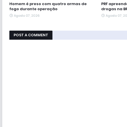
Homem é preso com quatro armas de
PRF apreende
fogo durante operação
drogas na B
Agosto 07, 2026
Agosto 07, 2
POST A COMMENT