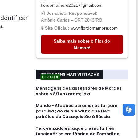
flordomamore2021@gmail.com
📰
Jornalista Responsável:
dentificar
Antônio Carlos – DRT 2043/RO
s.
🌐
Site Oficial:
www.flordomamore.com
Saiba mais sobre o Flor do
Mamoré
POSTAGENS MAIS VISITADAS
DESTAQUE
Mensagens dos assessores de Moraes
sobre o 8/1 vazaram; leia
Mundo - Ataques ucranianos forçam
paralisação de oleoduto que leva
petróleo do Cazaquistão à Rússia
Terceirizado esfaqueia e mata três
funcionários em fábrica da Bombril no