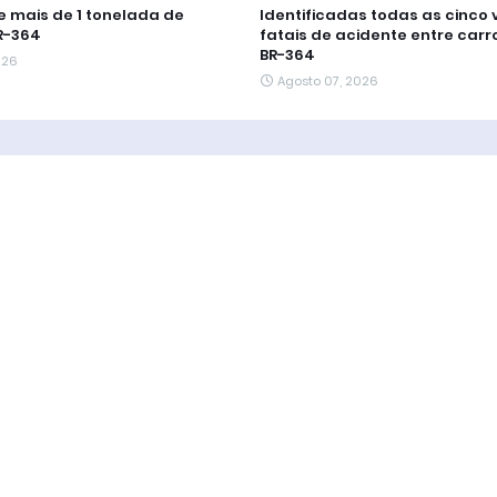
 mais de 1 tonelada de
Identificadas todas as cinco 
R-364
fatais de acidente entre carr
BR-364
026
Agosto 07, 2026