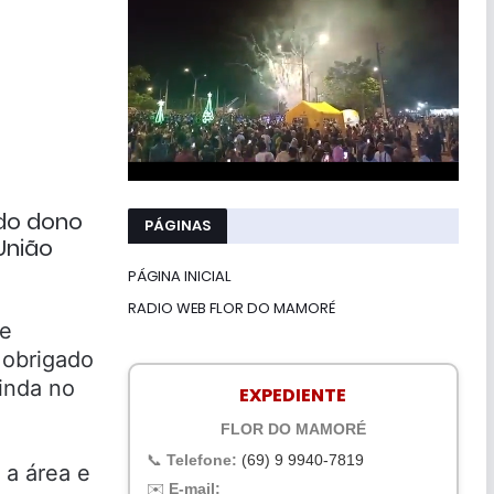
do dono
PÁGINAS
 União
PÁGINA INICIAL
RADIO WEB FLOR DO MAMORÉ
de
 obrigado
inda no
EXPEDIENTE
FLOR DO MAMORÉ
📞
Telefone:
(69) 9 9940-7819
 a área e
✉️
E-mail: