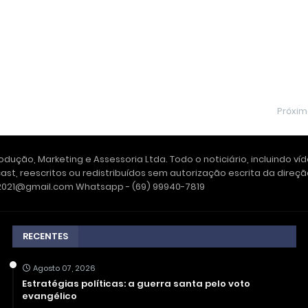
Próxi
dução, Marketing e Assessoria Ltda. Todo o noticiário, incluindo ví
ast, reescritos ou redistribuídos sem autorização escrita da dire
e2021@gmail.com Whatsapp - (69) 99940-7819
RECENTES
Agosto 07, 2026
Estratégias políticas: a guerra santa pelo voto
evangélico