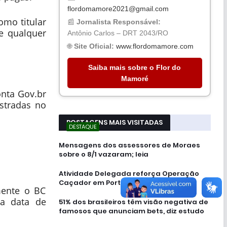
flordomamore2021@gmail.com
omo titular
📰
Jornalista Responsável:
de qualquer
Antônio Carlos – DRT 2043/RO
🌐
Site Oficial:
www.flordomamore.com
Saiba mais sobre o Flor do
Mamoré
onta Gov.br
istradas no
POSTAGENS MAIS VISITADAS
DESTAQUE
Mensagens dos assessores de Moraes
sobre o 8/1 vazaram; leia
Atividade Delegada reforça Operação
Caçador em Porto Velho
mente o BC
ma data de
51% dos brasileiros têm visão negativa de
famosos que anunciam bets, diz estudo