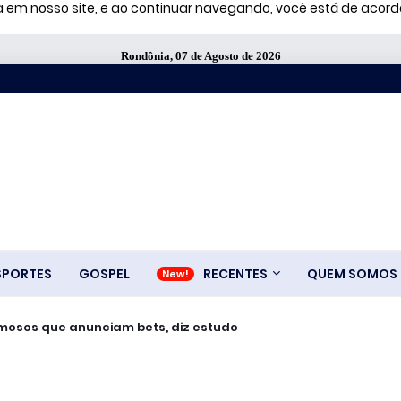
ia em nosso site, e ao continuar navegando, você está de aco
Rondônia, 07 de Agosto de 2026
SPORTES
GOSPEL
RECENTES
QUEM SOMOS
famosos que anunciam bets, diz estudo
R$ 25 mil em premiação em Rolim de Moura