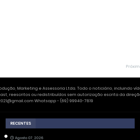
Próxi
dução, Marketing e Assessoria Ltda. Todo o noticiário, incluindo ví
ast, reescritos ou redistribuídos sem autorização escrita da dire
e2021@gmail.com Whatsapp - (69) 99940-7819
RECENTES
Agosto 07, 2026