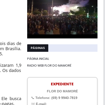
ois dias de
PÁGINAS
m Brasília.
5.
PÁGINA INICIAL
lizaram 1,9
RADIO WEB FLOR DO MAMORÉ
s. Os dados
EXPEDIENTE
FLOR DO MAMORÉ
 Ele busca
📞
Telefone:
(69) 9 9940-7819
é-pagas.
✉️
E-mail: