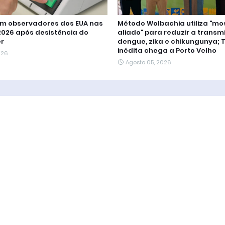
sem observadores dos EUA nas
Método Wolbachia utiliza "mo
2026 após desistência do
aliado" para reduzir a transm
er
dengue, zika e chikungunya; 
inédita chega a Porto Velho
026
Agosto 05, 2026