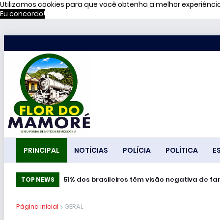
Utilizamos cookies para que você obtenha a melhor experiênc
Eu concordo!
PRINCIPAL
NOTÍCIAS
POLÍCIA
POLÍTICA
E
51% dos brasileiros têm visão negativa de 
Concurso leiteiro da 37ª Expoagro terá 
TOP NEWS
Página inicial
GERAL