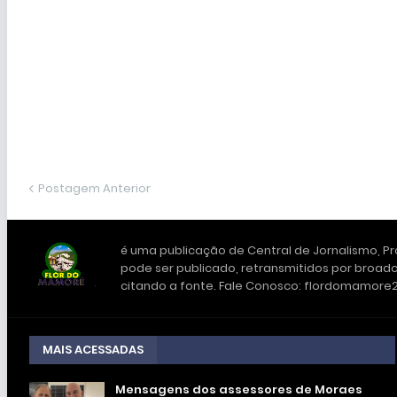
Postagem Anterior
é uma publicação de Central de Jornalismo, Pro
pode ser publicado, retransmitidos por broadc
citando a fonte. Fale Conosco: flordomamor
MAIS ACESSADAS
Mensagens dos assessores de Moraes