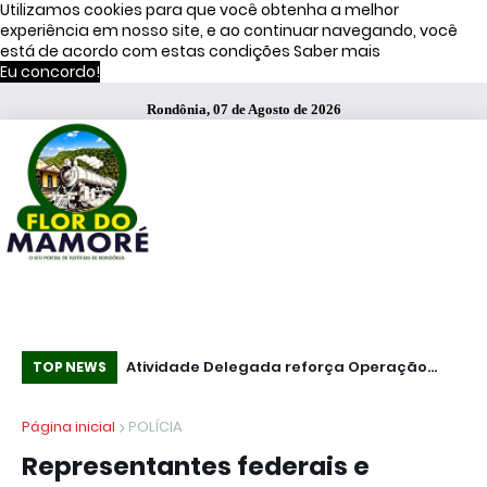
Utilizamos cookies para que você obtenha a melhor
experiência em nosso site, e ao continuar navegando, você
está de acordo com estas condições
Saber mais
Eu concordo!
Rondônia, 07 de Agosto de 2026
s de Moraes
Atividade Delegada reforça Operação
51
TOP NEWS
Caçador em Porto Velho
fa
Página inicial
POLÍCIA
Representantes federais e