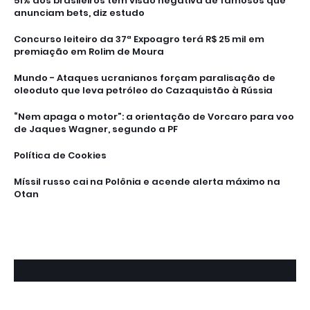
51% dos brasileiros têm visão negativa de famosos que
anunciam bets, diz estudo
Concurso leiteiro da 37ª Expoagro terá R$ 25 mil em
premiação em Rolim de Moura
Mundo - Ataques ucranianos forçam paralisação de
oleoduto que leva petróleo do Cazaquistão à Rússia
“Nem apaga o motor”: a orientação de Vorcaro para voo
de Jaques Wagner, segundo a PF
Política de Cookies
Míssil russo cai na Polônia e acende alerta máximo na
Otan