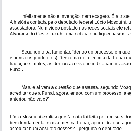
Infelizmente não é invenção, nem exagero. É a triste re
A história contada pelo deputado federal Lúcio Mosquini,
assustadora. Num vídeo postado nas redes sociais ele rel
Alvorada do Oeste, recebi uma notícia que fiquei pasmo, as
Segundo o parlamentar, “dentro do processo em que ga
e bens dos produtores), “tem uma nota técnica da Funai qu
tradução simples, as demarcações que indicariam invasão d
Funai.
Mas, e aí vem a questão que assusta, segundo Mosquini
acreditar que a Funai, agora, entrou com um processo, al
anterior, não vale?”
Lúcio Mosquini explica que “a nota foi feita por um servi
bem fundamenta, mas a mesma Funai, agora, diz que aquela
acreditar num absurdo desses?”, pergunta o deputado.