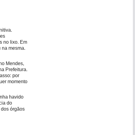
itiva.
ões
 no lixo. Em
eu na mesma.
eno Mendes,
a Prefeitura.
asso: por
lquer momento
nha havido
cia do
s dos órgãos