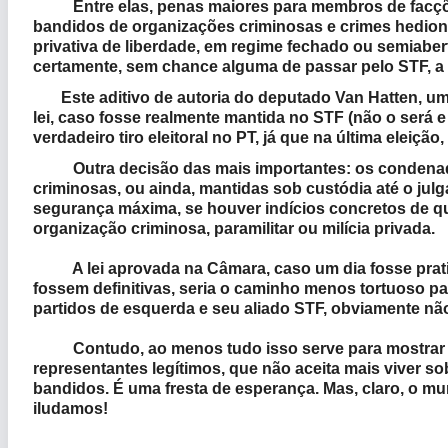
Entre elas, penas maiores para membros de facções,
bandidos de organizações criminosas e crimes hedio
privativa de liberdade, em regime fechado ou semiabert
certamente, sem chance alguma de passar pelo STF, a 
Este aditivo de autoria do deputado Van Hatten, um 
lei, caso fosse realmente mantida no STF (não o será e 
verdadeiro tiro eleitoral no PT, já que na última eleiçã
Outra decisão das mais importantes: os condenado
criminosas, ou ainda, mantidas sob custódia até o julg
segurança máxima, se houver indícios concretos de q
organização criminosa, paramilitar ou milícia privada.
A lei aprovada na Câmara, caso um dia fosse pratic
fossem definitivas, seria o caminho menos tortuoso par
partidos de esquerda e seu aliado STF, obviamente n
Contudo, ao menos tudo isso serve para mostrar que
representantes legítimos, que não aceita mais viver so
bandidos. É uma fresta de esperança. Mas, claro, o mun
iludamos!