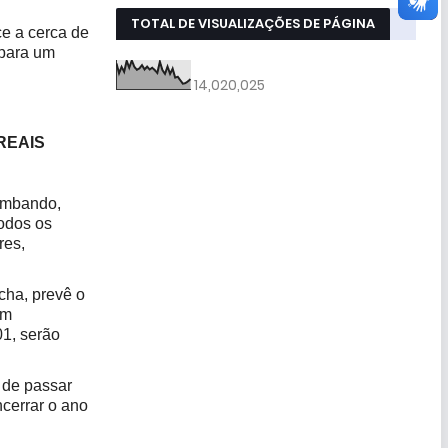
TOTAL DE VISUALIZAÇÕES DE PÁGINA
e a cerca de
 para um
14,020,025
REAIS
ombando,
odos os
res,
ha, prevê o
um
01, serão
 de passar
cerrar o ano