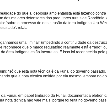
alidade do que a ideologia ambientalista está fazendo contra 
 um dos maiores defensores dos produtores rurais de Rondônia, 
ata: “sobre o processo de desintrusão da terra indígena Uru-W
sustado”, relata.
nhamos uma liminar” (impedindo a continuidade da destruiç
e reconhece que o marco regulatório realmente está errado”, ou
a área indígena estão incorretas. E isso foi reconhecida pela 
: “só que esta nota técnica é da Funai do governo passado.
egando que a nota técnica emitida por ela mesmo, embora no g
dor da Funai, em papel timbrado da Funai, documentada eletroni
 nota técnica não vale mais, porque foi feita no governo pas