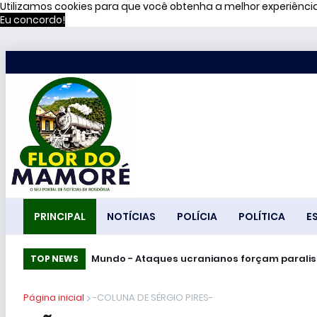
Utilizamos cookies para que você obtenha a melhor experiênc
Eu concordo!
PRINCIPAL
NOTÍCIAS
POLÍCIA
POLÍTICA
E
Mundo - Ataques ucranianos forçam pa
TOP NEWS
Página inicial
-COLUNA DE SÉRGIO PIRES-