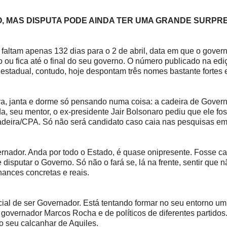
, MAS DISPUTA PODE AINDA TER UMA GRANDE SURPR
tam apenas 132 dias para o 2 de abril, data em que o gover
ou fica até o final do seu governo. O número publicado na ediç
 estadual, contudo, hoje despontam três nomes bastante fortes
 janta e dorme só pensando numa coisa: a cadeira de Gover
 seu mentor, o ex-presidente Jair Bolsonaro pediu que ele fo
adeira/CPA. Só não será candidato caso caia nas pesquisas em
r. Anda por todo o Estado, é quase onipresente. Fosse ca
disputar o Governo. Só não o fará se, lá na frente, sentir que nã
ances concretas e reais.
l de ser Governador. Está tentando formar no seu entorno um
o governador Marcos Rocha e de políticos de diferentes partidos.
o seu calcanhar de Aquiles.