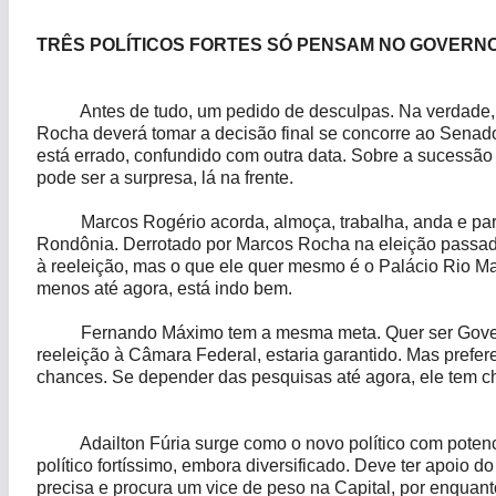
TRÊS POLÍTICOS FORTES SÓ PENSAM NO GOVERNO
Antes de tudo, um pedido de desculpas. Na verdade, fal
Rocha deverá tomar a decisão final se concorre ao Senado 
está errado, confundido com outra data. Sobre a sucessão
pode ser a surpresa, lá na frente.
Marcos Rogério acorda, almoça, trabalha, anda e para,
Rondônia. Derrotado por Marcos Rocha na eleição passada,
à reeleição, mas o que ele quer mesmo é o Palácio Rio M
menos até agora, está indo bem.
Fernando Máximo tem a mesma meta. Quer ser Governado
reeleição à Câmara Federal, estaria garantido. Mas prefere 
chances. Se depender das pesquisas até agora, ele tem ch
Adailton Fúria surge como o novo político com potencia
político fortíssimo, embora diversificado. Deve ter apoio d
precisa e procura um vice de peso na Capital, por enquant