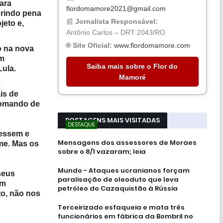
ara
flordomamore2021@gmail.com
prindo pena
📰
Jornalista Responsável:
jeto e,
Antônio Carlos – DRT 2043/RO
🌐
Site Oficial:
www.flordomamore.com
o na nova
um
Saiba mais sobre o Flor do
Lula.
Mamoré
s
is de
comando de
POSTAGENS MAIS VISITADAS
DESTAQUE
lessem e
Mensagens dos assessores de Moraes
ime. Mas os
sobre o 8/1 vazaram; leia
Mundo - Ataques ucranianos forçam
seus
paralisação de oleoduto que leva
em
petróleo do Cazaquistão à Rússia
to, não nos
Terceirizado esfaqueia e mata três
funcionários em fábrica da Bombril no