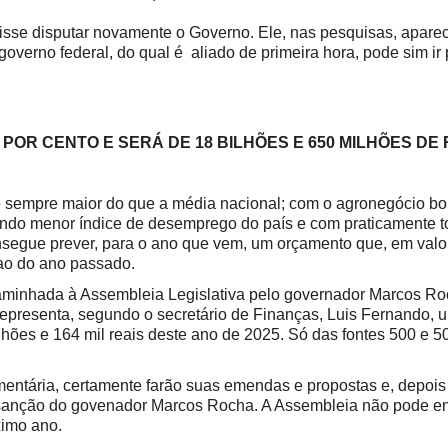
e disputar novamente o Governo. Ele, nas pesquisas, aparec
overno federal, do qual é aliado de primeira hora, pode sim ir
POR CENTO E SERÁ DE 18 BILHÕES E 650 MILHÕES DE 
empre maior do que a média nacional; com o agronegócio b
ndo menor índice de desemprego do país e com praticamente t
nsegue prever, para o ano que vem, um orçamento que, em valo
ao do ano passado.
nhada à Assembleia Legislativa pelo governador Marcos Roc
o representa, segundo o secretário de Finanças, Luis Fernando, 
lhões e 164 mil reais deste ano de 2025. Só das fontes 500 e 5
ria, certamente farão suas emendas e propostas e, depois
r sanção do govenador Marcos Rocha. A Assembleia não pode en
ximo ano.