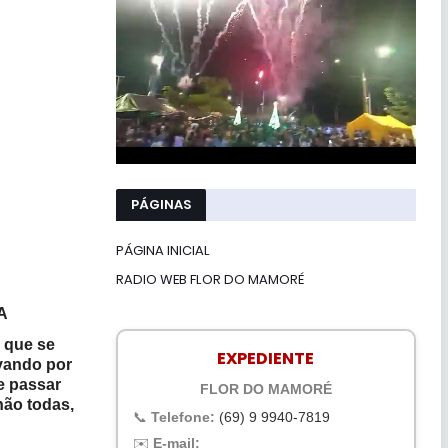
PÁGINAS
PÁGINA INICIAL
RADIO WEB FLOR DO MAMORÉ
A
 que se
EXPEDIENTE
ovando por
e passar
FLOR DO MAMORÉ
não todas,
📞
Telefone:
(69) 9 9940-7819
✉️
E-mail: