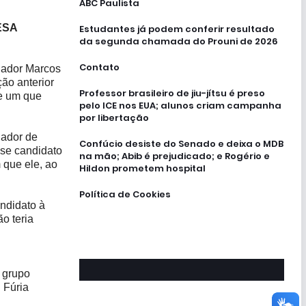
ABC Paulista
ESA
Estudantes já podem conferir resultado
da segunda chamada do Prouni de 2026
Contato
nador Marcos
ão anterior
Professor brasileiro de jiu-jítsu é preso
 e um que
pelo ICE nos EUA; alunos criam campanha
por libertação
nador de
Confúcio desiste do Senado e deixa o MDB
sse candidato
na mão; Abib é prejudicado; e Rogério e
 que ele, ao
Hildon prometem hospital
Política de Cookies
ndidato à
o teria
 grupo
 Fúria