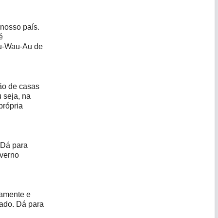
nosso país.
é
eu-Wau-Au de
ão de casas
 seja, na
própria
 Dá para
overno
camente e
sado. Dá para