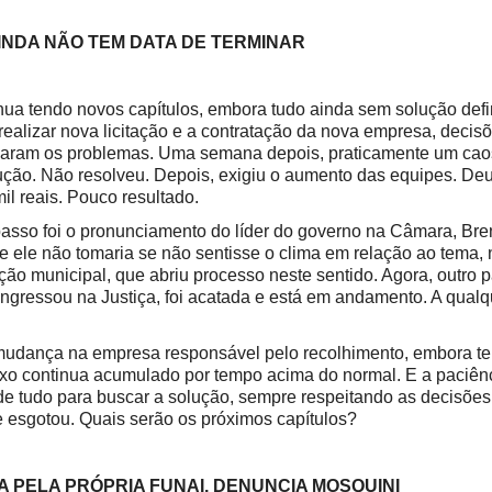
AINDA NÃO TEM DATA DE TERMINAR
 tendo novos capítulos, embora tudo ainda sem solução defin
alizar nova licitação e a contratação da nova empresa, decis
çaram os problemas. Uma semana depois, praticamente um caos
ução. Não resolveu. Depois, exigiu o aumento das equipes. D
l reais. Pouco resultado.
sso foi o pronunciamento do líder do governo na Câmara, Br
 ele não tomaria se não sentisse o clima em relação ao tema, n
ção municipal, que abriu processo neste sentido. Agora, outro p
ingressou na Justiça, foi acatada e está em andamento. A qua
udança na empresa responsável pelo recolhimento, embora te
lixo continua acumulado por tempo acima do normal. E a paciên
 de tudo para buscar a solução, sempre respeitando as decisõe
e esgotou. Quais serão os próximos capítulos?
A PELA PRÓPRIA FUNAI, DENUNCIA MOSQUINI