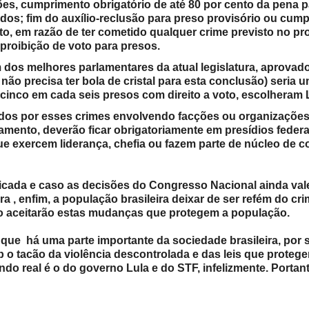
 cumprimento obrigatório de até 80 por cento da pena p
ndos;
fim do auxílio-reclusão para preso provisório ou cum
o, em razão de ter cometido qualquer crime previsto no pro
proibição de voto para presos.
dos melhores parlamentares da atual legislatura, aprovad
não precisa ter bola de cristal para esta conclusão) seria 
o, cinco em cada seis presos com direito a voto, escolheram 
s por esses crimes envolvendo facções ou organizaçõe
amento, deverão ficar obrigatoriamente em presídios federa
ue exercem liderança, chefia ou fazem parte de núcleo de 
ada e caso as decisões do Congresso Nacional ainda va
a , enfim, a população brasileira deixar de ser refém do cr
ão aceitarão estas mudanças que protegem a população.
 há uma parte importante da sociedade brasileira, por 
b o tacão da violência descontrolada e das leis que proteg
do real é o do governo Lula e do STF, infelizmente. Portan