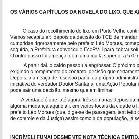
OS VÁRIOS CAPÍTULOS DA NOVELA DO LIXO, QUE 
O caso do recolhimento do lixo em Porto Velho continua
Vamos recapitular: depois da decisão do TCE de mandar re
cumpridas rigorosamente pelo prefeito Léo Moraes, come
seguida, a Prefeitura convocou a EcoPVH para cobrar sol
O outro passo foi ameaçar com uma multa superior a 570 mi
A partir daí, o caldo passou a engrossar. O próximo pa
exigindo o rompimento do contrato, decisão que certamente
Depois, a ameaça de rescisão partiu da própria administra
iniciativa do vereador Doutor Santana, uma Ação Popular 
pode sair uma decisão, mesmo que em liminar.
A verdade é que, até agora, três semanas depois da m
alguma mudança aqui e ali, em vários locais da cidade o 
prefeito Léo Moraes (que, diga-se de passagem, tem feito
de controle e da Justiça) assim como a da população, já s
INCRÍVEL! FUNAI DESMENTE NOTA TÉCNICA EMITID