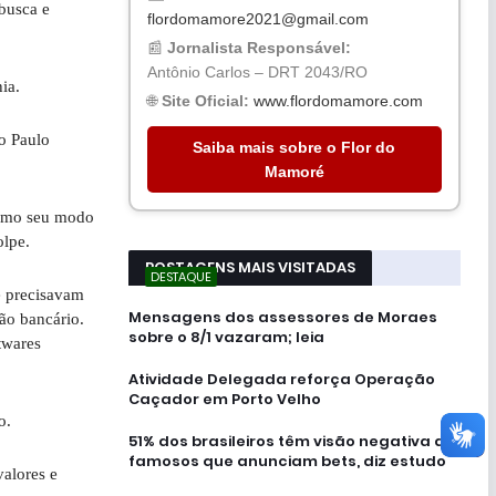
busca e
flordomamore2021@gmail.com
📰
Jornalista Responsável:
Antônio Carlos – DRT 2043/RO
ia.
🌐
Site Oficial:
www.flordomamore.com
o Paulo
Saiba mais sobre o Flor do
Mamoré
 como seu modo
olpe.
POSTAGENS MAIS VISITADAS
DESTAQUE
e precisavam
Mensagens dos assessores de Moraes
ão bancário.
sobre o 8/1 vazaram; leia
twares
Atividade Delegada reforça Operação
Caçador em Porto Velho
o.
51% dos brasileiros têm visão negativa de
famosos que anunciam bets, diz estudo
valores e