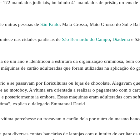
e 172 mandados judiciais, incluindo 41 mandados de prisão, ordens de 
de outras pessoas de
São Paulo
, Mato Grosso, Mato Grosso do Sul e Bah
ontece nas cidades paulistas de
São Bernardo do Campo
,
Diadema
e Sã
erca de um ano e identificou a estrutura da organização criminosa, bem
 máquinas de cartão adulteradas que foram utilizadas na aplicação do g
io e se passavam por floriculturas ou lojas de chocolate. Alegavam qu
te ao motoboy. A vítima era orientada a realizar o pagamento com o cart
s e posteriormente ia embora. Essas máquinas eram adulteradas com sof
vítima”, explica o delegado Emmanoel David.
a vítima percebesse ou trocavam o cartão dela por outro do mesmo banc
para diversas contas bancárias de laranjas com o intuito de ocultar os 