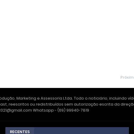
Próxi
dução, Marketing e Assessoria Ltda. Todo o noticiário, incluindo ví
ast, reescritos ou redistribuídos sem autorização escrita da dire
e2021@gmail.com Whatsapp - (69) 99940-7819
RECENTES