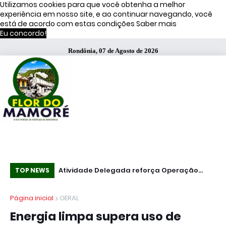
Utilizamos cookies para que você obtenha a melhor
experiência em nosso site, e ao continuar navegando, você
está de acordo com estas condições
Saber mais
Eu concordo!
Rondônia, 07 de Agosto de 2026
s de Moraes
Atividade Delegada reforça Operação
51
TOP NEWS
Caçador em Porto Velho
fa
Página inicial
GERAL
Energia limpa supera uso de