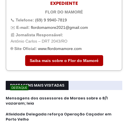
EXPEDIENTE
FLOR DO MAMORÉ
📞
Telefone:
(69) 9 9940-7819
✉️
E-mail:
flordomamore2021@gmail.com
📰
Jornalista Responsável:
Antônio Carlos – DRT 2043/RO
🌐
Site Oficial:
www.flordomamore.com
Saiba mais sobre o Flor do Mamoré
POSTAGENS MAIS VISITADAS
DESTAQUE
Mensagens dos assessores de Moraes sobre o 8/1
vazaram; leia
Atividade Delegada reforça Operação Caçador em
Porto Velho