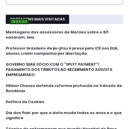
POSTAGENS MAIS VISITADAS
DESTAQUE
Mensagens dos assessores de Moraes sobre o 8/1
vazaram; leia
Professor brasileiro de jiu-jítsu é preso pelo ICE nos EUA;
alunos criam campanha por libertação
GOVERNO SERÁ SÓCIO COM O “SPLYT PAYMENT”!
PAGAMENTO DOS TRIBUTOS NO RECEBIMENTO ASSUSTA
EMPRESARIADO
Hildon Chaves defende reforma profunda no trânsito de
Rondônia
Política de Cookies
Dia dos Pais: por que a data muda todos os anos e o que
significa
Técnico de enfermagem que invadiu Hospital de Base