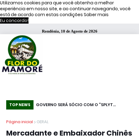
Utilizamos cookies para que você obtenha a melhor
experiência em nosso site, e ao continuar navegando, você
está de acordo com estas condições
Saber mais
Eu concordo!
Rondônia, 10 de Agosto de 2026
ítsu é preso pelo
GOVERNO SERÁ SÓCIO COM O “SPLYT
Hi
TOP NEWS
 campanha por
PAYMENT”! PAGAMENTO DOS TRIBUTOS NO
no
Página inicial
GERAL
RECEBIMENTO ASSUSTA EMPRESARIADO
Mercadante e Embaixador Chinês