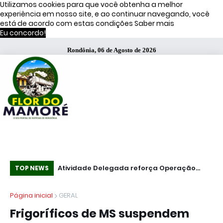
Utilizamos cookies para que você obtenha a melhor
experiência em nosso site, e ao continuar navegando, você
está de acordo com estas condições
Saber mais
Eu concordo!
Rondônia, 06 de Agosto de 2026
Atividade Delegada reforça Operação
51% dos brasileiros têm visão negativa de
Co
TOP NEWS
Caçador em Porto Velho
famosos que anunciam bets, diz estudo
mi
Página inicial
GERAL
Frigoríficos de MS suspendem