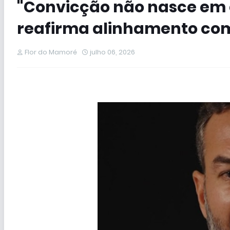
"Convicção não nasce em
reafirma alinhamento com 
Flor do Mamoré
julho 06, 2026