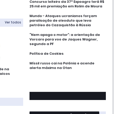
Concurso leiteiro da 37ª Expoagro terá R$
25 mil em premiação em Rolim de Moura
Mundo - Ataques ucranianos forçam
paralisação de oleoduto que leva
Ver todos
petróleo do Cazaquistão à Rússia
“Nem apaga o motor”: a orientação de
Vorcaro para voo de Jaques Wagner,
segundo a PF
Política de Cookies
Míssil russo cai na Polônia e acende
alerta máximo na Otan
de na
palcos