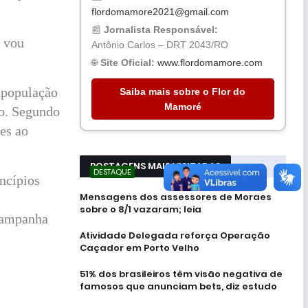
flordomamore2021@gmail.com
📰
Jornalista Responsável:
o vou
Antônio Carlos – DRT 2043/RO
🌐
Site Oficial:
www.flordomamore.com
 população
Saiba mais sobre o Flor do
Mamoré
to. Segundo
es ao
POSTAGENS MAIS VISITADAS
DESTAQUE
ncípios
Mensagens dos assessores de Moraes
sobre o 8/1 vazaram; leia
-campanha
Atividade Delegada reforça Operação
Caçador em Porto Velho
51% dos brasileiros têm visão negativa de
famosos que anunciam bets, diz estudo