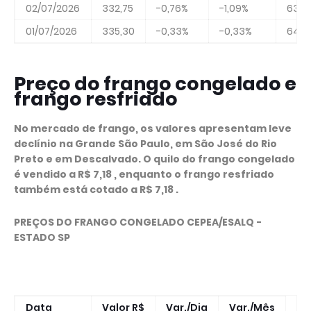
02/07/2026
332,75
-0,76%
-1,09%
63,8
01/07/2026
335,30
-0,33%
-0,33%
64,3
Preço do frango congelado e
frango resfriado
No mercado de frango, os valores apresentam leve
declínio na Grande São Paulo, em São José do Rio
Preto e em Descalvado. O quilo do frango congelado
é vendido a R$ 7,18 , enquanto o frango resfriado
também está cotado a R$ 7,18 .
PREÇOS DO FRANGO CONGELADO CEPEA/ESALQ -
ESTADO SP
Data
Valor R$
Var./Dia
Var./Mês