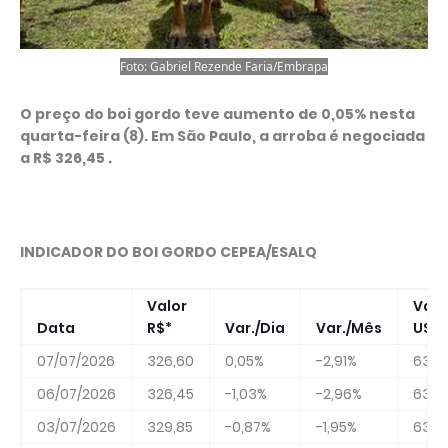
Foto: Gabriel Rezende Faria/Embrapa
O preço do boi gordo teve aumento de 0,05% nesta
quarta-feira (8). Em São Paulo, a arroba é negociada
a R$ 326,45 .
INDICADOR DO BOI GORDO CEPEA/ESALQ
Valor
Valo
Data
R$*
Var./Dia
Var./Mês
US$*
07/07/2026
326,60
0,05%
-2,91%
63,3
06/07/2026
326,45
-1,03%
-2,96%
63,5
03/07/2026
329,85
-0,87%
-1,95%
63,81