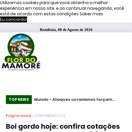
Utilizamos cookies para que você obtenha a melhor
experiência em nosso site, e ao continuar navegando, você
está de acordo com estas condições
Saber mais
Eu concordo!
Rondônia, 08 de Agosto de 2026
s de Moraes
Mundo - Ataques ucranianos forçam
Te
TOP NEWS
paralisação de oleoduto que leva petróleo
fu
Página inicial
AGRONEGÓCIOS
do Cazaquistão à Rússia
Pa
Boi gordo hoje: confira cotações