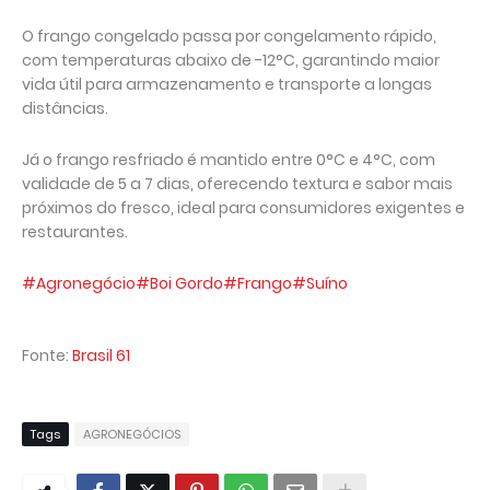
O frango congelado passa por congelamento rápido,
com temperaturas abaixo de -12°C, garantindo maior
vida útil para armazenamento e transporte a longas
distâncias.
Já o frango resfriado é mantido entre 0°C e 4°C, com
validade de 5 a 7 dias, oferecendo textura e sabor mais
próximos do fresco, ideal para consumidores exigentes e
restaurantes.
#Agronegócio
#Boi Gordo
#Frango
#Suíno
Fonte:
Brasil 61
Tags
AGRONEGÓCIOS