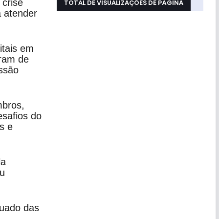
 crise
TOTAL DE VISUALIZAÇÕES DE PÁGINA
 atender
tais em
aram de
ssão
mbros,
esafios do
s e
la
ou
quado das