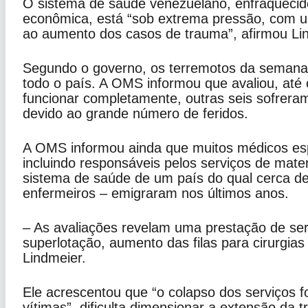
O sistema de saúde venezuelano, enfraquecido
econômica, está “sob extrema pressão, com u
ao aumento dos casos de trauma”, afirmou Li
Segundo o governo, os terremotos da semana
todo o país. A OMS informou que avaliou, até
funcionar completamente, outras seis sofrera
devido ao grande número de feridos.
A OMS informou ainda que muitos médicos esp
incluindo responsáveis pelos serviços de mat
sistema de saúde de um país do qual cerca de
enfermeiros – emigraram nos últimos anos.
– As avaliações revelam uma prestação de ser
superlotação, aumento das filas para cirurgia
Lindmeier.
Ele acrescentou que “o colapso dos serviços f
vítimas”, dificulta dimensionar a extensão da t