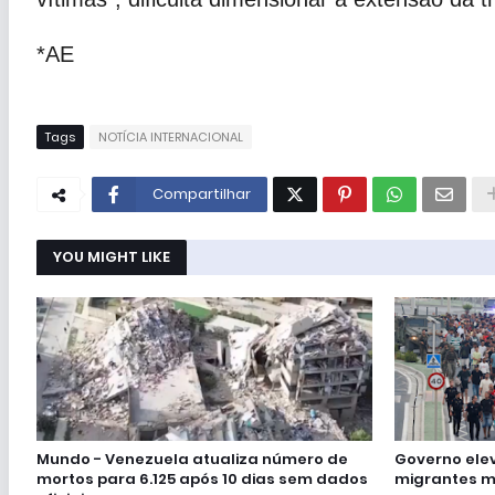
*AE
Tags
NOTÍCIA INTERNACIONAL
Compartilhar
YOU MIGHT LIKE
Mundo - Venezuela atualiza número de
Governo ele
mortos para 6.125 após 10 dias sem dados
migrantes m