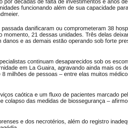
 por décadas de falta de investimentos e anos de
nidades funcionando além de sua capacidade para
ndmeier.
 passada danificaram ou comprometeram 38 hospi
 o momento, 21 dessas unidades. Três delas deix
m danos e as demais estão operando sob forte pre
ecialistas continuam desaparecidos sob os esco
ernidade em La Guaira, agravando ainda mais os d
 8 milhões de pessoas – entre elas muitos médico
viços caótica e um fluxo de pacientes marcado pe
s e colapso das medidas de biossegurança – afirm
orenses e dos necrotérios, além do registro inade
ragédia.