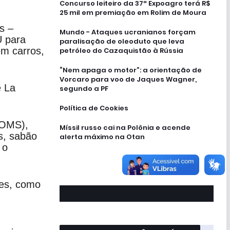
.
Concurso leiteiro da 37ª Expoagro terá R$
25 mil em premiação em Rolim de Moura
s –
Mundo - Ataques ucranianos forçam
U para
paralisação de oleoduto que leva
em carros,
petróleo do Cazaquistão à Rússia
“Nem apaga o motor”: a orientação de
Vorcaro para voo de Jaques Wagner,
e La
segundo a PF
Política de Cookies
(OMS),
Míssil russo cai na Polônia e acende
s, sabão
alerta máximo na Otan
 o
res, como