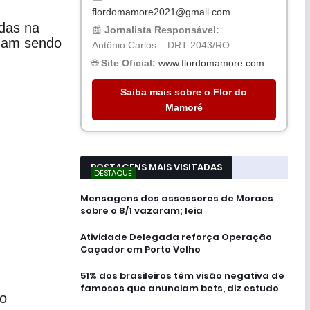
flordomamore2021@gmail.com
das na
📰
Jornalista Responsável:
nuam sendo
Antônio Carlos – DRT 2043/RO
🌐
Site Oficial:
www.flordomamore.com
Saiba mais sobre o Flor do
Mamoré
POSTAGENS MAIS VISITADAS
DESTAQUE
Mensagens dos assessores de Moraes
sobre o 8/1 vazaram; leia
Atividade Delegada reforça Operação
Caçador em Porto Velho
51% dos brasileiros têm visão negativa de
famosos que anunciam bets, diz estudo
o