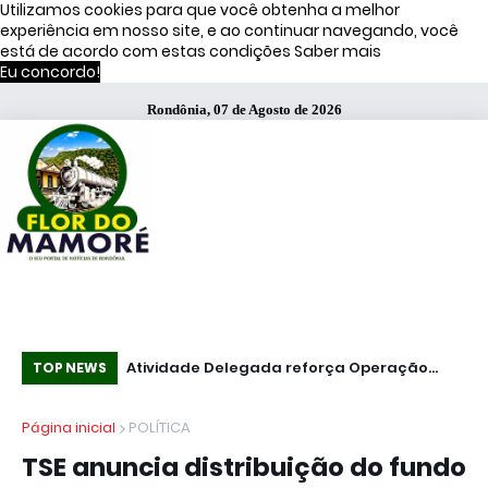
Utilizamos cookies para que você obtenha a melhor
experiência em nosso site, e ao continuar navegando, você
está de acordo com estas condições
Saber mais
Eu concordo!
Rondônia, 07 de Agosto de 2026
s de Moraes
Atividade Delegada reforça Operação
51
TOP NEWS
Caçador em Porto Velho
fa
Página inicial
POLÍTICA
TSE anuncia distribuição do fundo