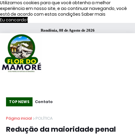
Utilizamos cookies para que você obtenha a melhor
experiência em nosso site, e ao continuar navegando, você
está de acordo com estas condições
Saber mais
Eu concordo!
Rondônia, 08 de Agosto de 2026
ir resultado da
Contato
Pro
TOP NEWS
i de 2026
IC
Página inicial
POLÍTICA
li
Redução da maioridade penal