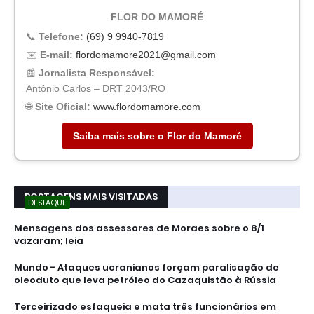
FLOR DO MAMORÉ
📞
Telefone:
(69) 9 9940-7819
✉️
E-mail:
flordomamore2021@gmail.com
📰
Jornalista Responsável:
Antônio Carlos – DRT 2043/RO
🌐
Site Oficial:
www.flordomamore.com
Saiba mais sobre o Flor do Mamoré
POSTAGENS MAIS VISITADAS
DESTAQUE
Mensagens dos assessores de Moraes sobre o 8/1
vazaram; leia
Mundo - Ataques ucranianos forçam paralisação de
oleoduto que leva petróleo do Cazaquistão à Rússia
Terceirizado esfaqueia e mata três funcionários em