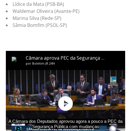
Lídice da Mata (PSB-BA)
Waldemar Oliveira (Avante-PE)
Marina Silva (Rede-SP)
Sâmia Bomfim (PSOL-SP)