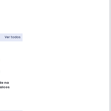
Ver todos
de na
palcos