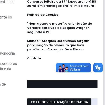
Concurso leiteiro da 37ª Expoagro terá R$
mente dos
25 mil em premiação em Rolim de Moura
Política de Cookies
ante os
“Nem apaga o motor”: a orientação de
Vorcaro para voo de Jaques Wagner,
segundo a PF
Mundo - Ataques ucranianos forçam
paralisação de oleoduto que leva
petróleo do Cazaquistão à Rússia
Rondônia.
Contato
apoiadores.
ão e da
a de
TOTAL DE VISUALIZAÇÕES DE PÁGINA