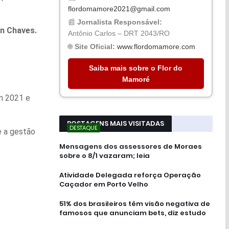
flordomamore2021@gmail.com
📰
Jornalista Responsável:
on Chaves.
Antônio Carlos – DRT 2043/RO
🌐
Site Oficial:
www.flordomamore.com
Saiba mais sobre o Flor do
Mamoré
em 2021 e
POSTAGENS MAIS VISITADAS
DESTAQUE
e a gestão
Mensagens dos assessores de Moraes
sobre o 8/1 vazaram; leia
Atividade Delegada reforça Operação
Caçador em Porto Velho
51% dos brasileiros têm visão negativa de
famosos que anunciam bets, diz estudo