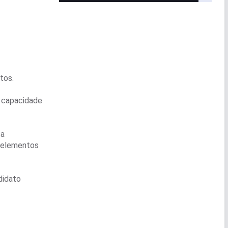
tos.
a capacidade
 a
o elementos
didato