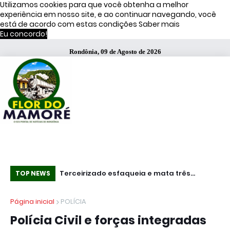
Utilizamos cookies para que você obtenha a melhor
experiência em nosso site, e ao continuar navegando, você
está de acordo com estas condições
Saber mais
Eu concordo!
Rondônia, 09 de Agosto de 2026
s de Moraes
Terceirizado esfaqueia e mata três
Mundo - Ataq
TOP NEWS
funcionários em fábrica da Bombril no ABC
pa
Página inicial
POLÍCIA
Paulista
do
Polícia Civil e forças integradas