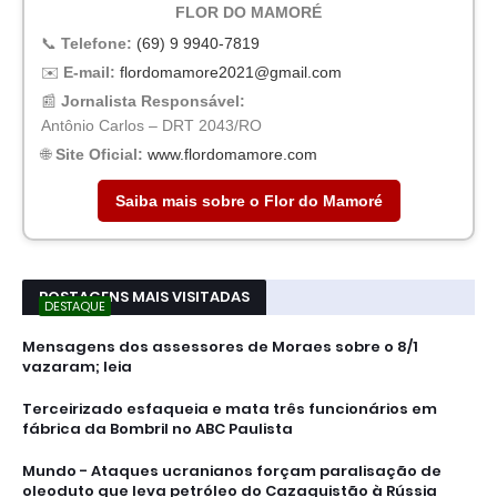
FLOR DO MAMORÉ
📞
Telefone:
(69) 9 9940-7819
✉️
E-mail:
flordomamore2021@gmail.com
📰
Jornalista Responsável:
Antônio Carlos – DRT 2043/RO
🌐
Site Oficial:
www.flordomamore.com
Saiba mais sobre o Flor do Mamoré
POSTAGENS MAIS VISITADAS
DESTAQUE
Mensagens dos assessores de Moraes sobre o 8/1
vazaram; leia
Terceirizado esfaqueia e mata três funcionários em
fábrica da Bombril no ABC Paulista
Mundo - Ataques ucranianos forçam paralisação de
oleoduto que leva petróleo do Cazaquistão à Rússia