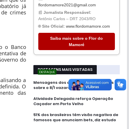
flordomamore2021@gmail.com
batório já
 de crimes
📰
Jornalista Responsável:
Antônio Carlos – DRT 2043/RO
🌐
Site Oficial:
www.flordomamore.com
Saiba mais sobre o Flor do
Mamoré
do o Banco
entativa de
 Governo do
POSTAGENS MAIS VISITADAS
DESTAQUE
nalisando a
Mensagens dos assessores de Moraes
definida. O
sobre o 8/1 vazaram; leia
mento das
Atividade Delegada reforça Operação
Caçador em Porto Velho
51% dos brasileiros têm visão negativa de
famosos que anunciam bets, diz estudo