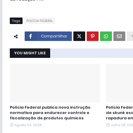
Tags
POLÍCIA FEDERAL
Compartilhar
YOU MIGHT LIKE
Polícia Federal publica nova instrução
Polícia Fede
normativa para endurecer controle e
de skunk e
fiscalização de produtos químicos
rapadura em
Agosto 03, 2026
Julho 28, 20