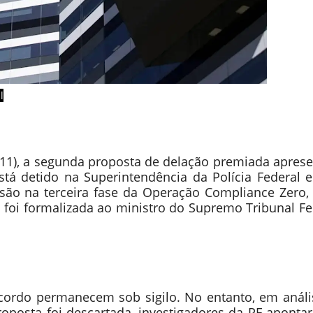
l
ra (11), a segunda proposta de delação premiada apres
tá detido na Superintendência da Polícia Federal e
ão na terceira fase da Operação Compliance Zero, 
foi formalizada ao ministro do Supremo Tribunal Fed
cordo permanecem sob sigilo. No entanto, em anális
oposta foi descartada, investigadores da PF apont