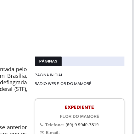
PÁGINAS
entada pelo
PÁGINA INICIAL
m Brasília,
deflagrada
RADIO WEB FLOR DO MAMORÉ
eral (STF),
EXPEDIENTE
FLOR DO MAMORÉ
📞
Telefone:
(69) 9 9940-7819
e anterior
✉️
E-mail:
aram que os