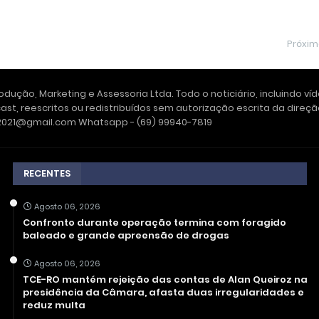
Próxi
dução, Marketing e Assessoria Ltda. Todo o noticiário, incluindo ví
ast, reescritos ou redistribuídos sem autorização escrita da dire
e2021@gmail.com Whatsapp - (69) 99940-7819
RECENTES
Agosto 06, 2026
Confronto durante operação termina com foragido
baleado e grande apreensão de drogas
Agosto 06, 2026
TCE-RO mantém rejeição das contas de Alan Queiroz na
presidência da Câmara, afasta duas irregularidades e
reduz multa