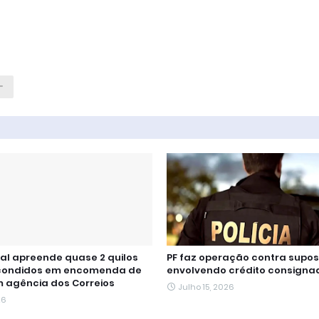
ral apreende quase 2 quilos
PF faz operação contra supo
scondidos em encomenda de
envolvendo crédito consigna
 agência dos Correios
Julho 15, 2026
26