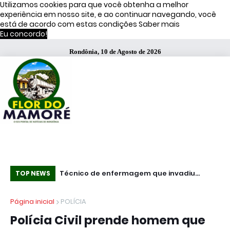
Utilizamos cookies para que você obtenha a melhor
experiência em nosso site, e ao continuar navegando, você
está de acordo com estas condições
Saber mais
Eu concordo!
Rondônia, 10 de Agosto de 2026
ítsu é preso pelo
Técnico de enfermagem que invadiu
Es
TOP NEWS
 campanha por
Hospital de Base armado é preso com
se
Página inicial
POLÍCIA
pistola .40
Polícia Civil prende homem que