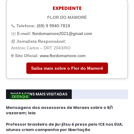
EXPEDIENTE
FLOR DO MAMORÉ
📞
Telefone:
(69) 9 9940-7819
✉️
E-mail:
flordomamore2021@gmail.com
📰
Jornalista Responsável:
Antônio Carlos – DRT 2043/RO
🌐
Site Oficial:
www.flordomamore.com
Saiba mais sobre o Flor do Mamoré
POSTAGENS MAIS VISITADAS
DESTAQUE
Mensagens dos assessores de Moraes sobre o 8/1
vazaram; leia
Professor brasileiro de jiu-jítsu é preso pelo ICE nos EUA;
alunos criam campanha por libertação