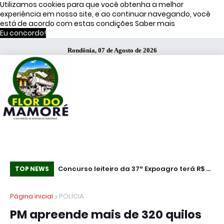
Utilizamos cookies para que você obtenha a melhor
experiência em nosso site, e ao continuar navegando, você
está de acordo com estas condições
Saber mais
Eu concordo!
Rondônia, 07 de Agosto de 2026
ão negativa de
Concurso leiteiro da 37ª Expoagro terá R$ 25
“N
TOP NEWS
, diz estudo
mil em premiação em Rolim de Moura
Vo
Página inicial
POLÍCIA
se
PM apreende mais de 320 quilos