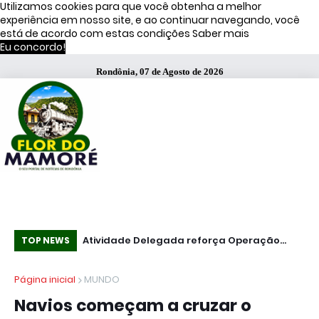
Utilizamos cookies para que você obtenha a melhor
experiência em nosso site, e ao continuar navegando, você
está de acordo com estas condições
Saber mais
Eu concordo!
Rondônia, 07 de Agosto de 2026
s de Moraes
Atividade Delegada reforça Operação
51
TOP NEWS
Caçador em Porto Velho
fa
Página inicial
MUNDO
Navios começam a cruzar o