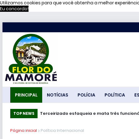
Utilizamos cookies para que você obtenha a melhor experiênc
Eu concordo!
PRINCIPAL
NOTÍCIAS
POLÍCIA
POLÍTICA
E
Terceirizado esfaqueia e mata três funcioná
Professor brasileiro de jiu-jítsu é preso
TOP NEWS
Página inicial
Política Internacional