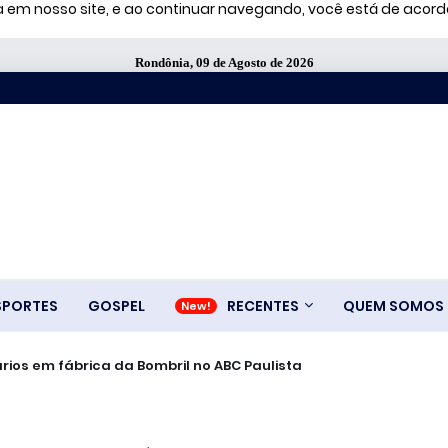
ia em nosso site, e ao continuar navegando, você está de aco
Rondônia, 09 de Agosto de 2026
SPORTES
GOSPEL
RECENTES
QUEM SOMOS
rios em fábrica da Bombril no ABC Paulista
 pelo ICE nos EUA; alunos criam campanha por libertação