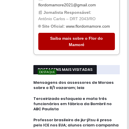
flordomamore2021@gmail.com
📰
Jornalista Responsável:
Antônio Carlos – DRT 2043/RO
🌐
Site Oficial:
www.flordomamore.com
Saiba mais sobre o Flor do
Mamoré
POSTAGENS MAIS VISITADAS
DESTAQUE
Mensagens dos assessores de Moraes
sobre o 8/1 vazaram; leia
Terceirizado esfaqueia e mata três
funcionários em fábrica da Bombril no
ABC Paulista
Professor brasileiro de jiu-jítsu é preso
pelo ICE nos EUA; alunos criam campanha