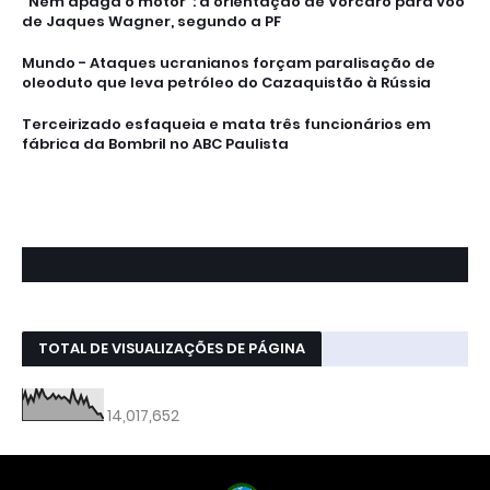
“Nem apaga o motor”: a orientação de Vorcaro para voo
de Jaques Wagner, segundo a PF
Mundo - Ataques ucranianos forçam paralisação de
oleoduto que leva petróleo do Cazaquistão à Rússia
Terceirizado esfaqueia e mata três funcionários em
fábrica da Bombril no ABC Paulista
TOTAL DE VISUALIZAÇÕES DE PÁGINA
14,017,652