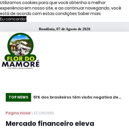
Utilizamos cookies para que você obtenha a melhor
experiência em nosso site, e ao continuar navegando, você
está de acordo com estas condições
Saber mais
Eu concordo!
Rondônia, 07 de Agosto de 2026
ça Operação
51% dos brasileiros têm visão negativa de
Co
TOP NEWS
famosos que anunciam bets, diz estudo
mi
Página inicial
ECONOMIA
Mercado financeiro eleva