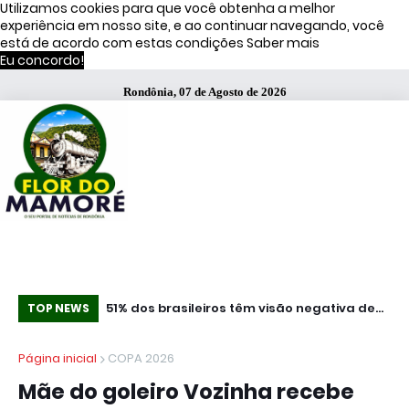
Utilizamos cookies para que você obtenha a melhor
experiência em nosso site, e ao continuar navegando, você
está de acordo com estas condições
Saber mais
Eu concordo!
Rondônia, 07 de Agosto de 2026
ça Operação
51% dos brasileiros têm visão negativa de
Co
TOP NEWS
famosos que anunciam bets, diz estudo
mi
Página inicial
COPA 2026
Mãe do goleiro Vozinha recebe