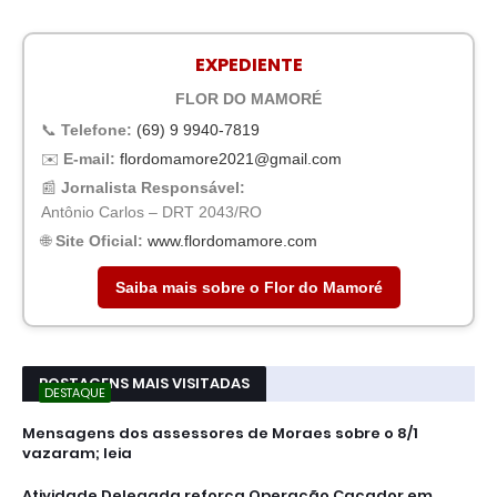
EXPEDIENTE
FLOR DO MAMORÉ
📞
Telefone:
(69) 9 9940-7819
✉️
E-mail:
flordomamore2021@gmail.com
📰
Jornalista Responsável:
Antônio Carlos – DRT 2043/RO
🌐
Site Oficial:
www.flordomamore.com
Saiba mais sobre o Flor do Mamoré
POSTAGENS MAIS VISITADAS
DESTAQUE
Mensagens dos assessores de Moraes sobre o 8/1
vazaram; leia
Atividade Delegada reforça Operação Caçador em