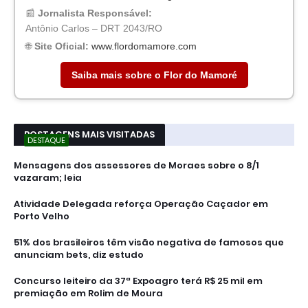
📰
Jornalista Responsável:
Antônio Carlos – DRT 2043/RO
🌐
Site Oficial:
www.flordomamore.com
Saiba mais sobre o Flor do Mamoré
POSTAGENS MAIS VISITADAS
DESTAQUE
Mensagens dos assessores de Moraes sobre o 8/1
vazaram; leia
Atividade Delegada reforça Operação Caçador em
Porto Velho
51% dos brasileiros têm visão negativa de famosos que
anunciam bets, diz estudo
Concurso leiteiro da 37ª Expoagro terá R$ 25 mil em
premiação em Rolim de Moura