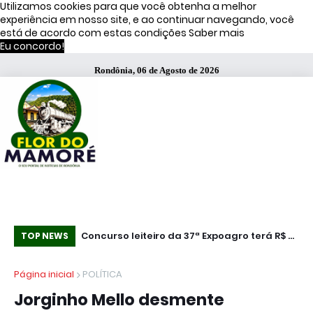
Utilizamos cookies para que você obtenha a melhor
experiência em nosso site, e ao continuar navegando, você
está de acordo com estas condições
Saber mais
Eu concordo!
Rondônia, 06 de Agosto de 2026
ão negativa de
Concurso leiteiro da 37ª Expoagro terá R$ 25
“N
TOP NEWS
, diz estudo
mil em premiação em Rolim de Moura
Vo
Página inicial
POLÍTICA
se
Jorginho Mello desmente