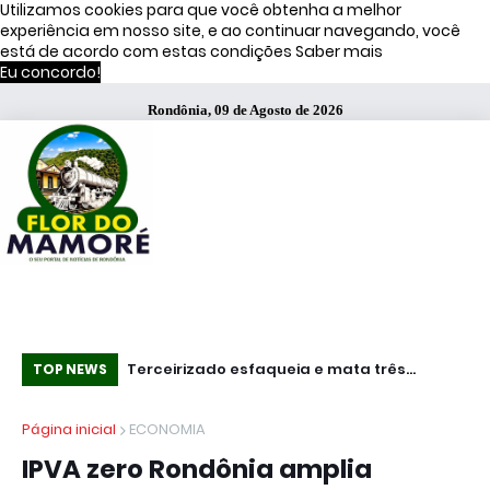
Utilizamos cookies para que você obtenha a melhor
experiência em nosso site, e ao continuar navegando, você
está de acordo com estas condições
Saber mais
Eu concordo!
Rondônia, 09 de Agosto de 2026
Estudantes já podem conferir resultado da
Terceirizado esfaqueia e mata três
Mundo - Ataq
TOP NEWS
segunda chamada do Prouni de 2026
funcionários em fábrica da Bombril no ABC
pa
Página inicial
ECONOMIA
Paulista
do
IPVA zero Rondônia amplia