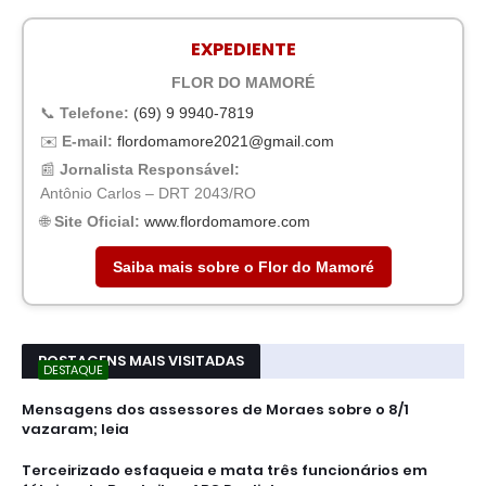
EXPEDIENTE
FLOR DO MAMORÉ
📞
Telefone:
(69) 9 9940-7819
✉️
E-mail:
flordomamore2021@gmail.com
📰
Jornalista Responsável:
Antônio Carlos – DRT 2043/RO
🌐
Site Oficial:
www.flordomamore.com
Saiba mais sobre o Flor do Mamoré
POSTAGENS MAIS VISITADAS
DESTAQUE
Mensagens dos assessores de Moraes sobre o 8/1
vazaram; leia
Terceirizado esfaqueia e mata três funcionários em