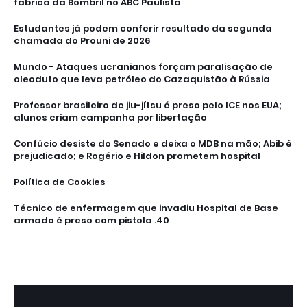
fábrica da Bombril no ABC Paulista
Estudantes já podem conferir resultado da segunda
chamada do Prouni de 2026
Mundo - Ataques ucranianos forçam paralisação de
oleoduto que leva petróleo do Cazaquistão à Rússia
Professor brasileiro de jiu-jítsu é preso pelo ICE nos EUA;
alunos criam campanha por libertação
Confúcio desiste do Senado e deixa o MDB na mão; Abib é
prejudicado; e Rogério e Hildon prometem hospital
Política de Cookies
Técnico de enfermagem que invadiu Hospital de Base
armado é preso com pistola .40