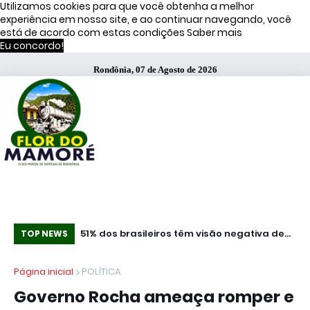
Utilizamos cookies para que você obtenha a melhor
experiência em nosso site, e ao continuar navegando, você
está de acordo com estas condições
Saber mais
Eu concordo!
Rondônia, 07 de Agosto de 2026
ça Operação
51% dos brasileiros têm visão negativa de
Co
TOP NEWS
famosos que anunciam bets, diz estudo
mi
Página inicial
POLÍTICA
Governo Rocha ameaça romper e