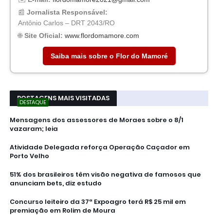
📰
Jornalista Responsável:
Antônio Carlos – DRT 2043/RO
🌐
Site Oficial:
www.flordomamore.com
Saiba mais sobre o Flor do Mamoré
POSTAGENS MAIS VISITADAS
DESTAQUE
Mensagens dos assessores de Moraes sobre o 8/1
vazaram; leia
Atividade Delegada reforça Operação Caçador em
Porto Velho
51% dos brasileiros têm visão negativa de famosos que
anunciam bets, diz estudo
Concurso leiteiro da 37ª Expoagro terá R$ 25 mil em
premiação em Rolim de Moura