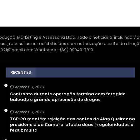
dução, Marketing e Assessoria Ltda. Todo o noticiário, incluindo ví
ast, reescritos ou redistribuídos sem autorização escrita da dire
e2021@gmail.com Whatsapp - (69) 99940-7819
RECENTES
Agosto 06, 2026
Confronto durante operação termina com foragido
baleado e grande apreensão de drogas
Agosto 06, 2026
TCE-RO mantém rejeição das contas de Alan Queiroz na
presidência da Câmara, afasta duas irregularidades e
reduz multa