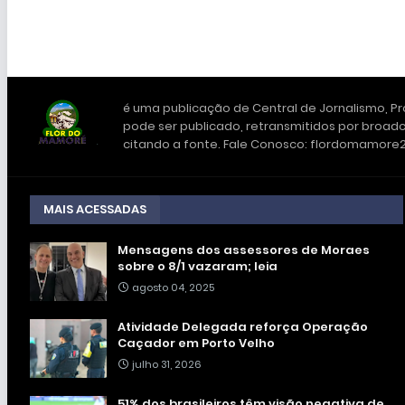
é uma publicação de Central de Jornalismo, Pro
pode ser publicado, retransmitidos por broadc
citando a fonte. Fale Conosco: flordomamor
MAIS ACESSADAS
Mensagens dos assessores de Moraes
sobre o 8/1 vazaram; leia
agosto 04, 2025
Atividade Delegada reforça Operação
Caçador em Porto Velho
julho 31, 2026
51% dos brasileiros têm visão negativa de