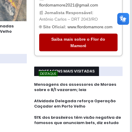
flordomamore2021@gmail.com
📰
Jornalista Responsável:
Antônio Carlos – DRT 2043/RO
eimadas
🌐
Site Oficial:
www.flordomamore.com
 Velho
Saiba mais sobre o Flor do
Mamoré
POSTAGENS MAIS VISITADAS
DESTAQUE
Mensagens dos assessores de Moraes
sobre o 8/1 vazaram; leia
Atividade Delegada reforça Operação
Caçador em Porto Velho
51% dos brasileiros têm visão negativa de
famosos que anunciam bets, diz estudo