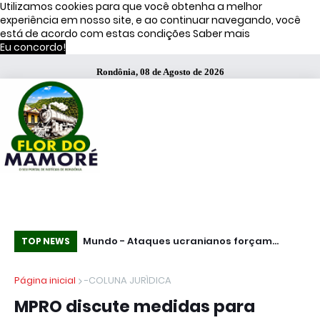
Utilizamos cookies para que você obtenha a melhor
experiência em nosso site, e ao continuar navegando, você
está de acordo com estas condições
Saber mais
Eu concordo!
Rondônia, 08 de Agosto de 2026
Mundo - Ataques ucranianos forçam
Terceirizado esfaqueia e mata três
Es
TOP NEWS
paralisação de oleoduto que leva petróleo
funcionários em fábrica da Bombril no ABC
se
Página inicial
-COLUNA JURÌDICA
do Cazaquistão à Rússia
Paulista
MPRO discute medidas para