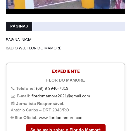
PÁGINAS
PÁGINA INICIAL
RADIO WEB FLOR DO MAMORÉ
EXPEDIENTE
FLOR DO MAMORÉ
📞
Telefone:
(69) 9 9940-7819
✉️
E-mail:
flordomamore2021@gmail.com
📰
Jornalista Responsável:
Antônio Carlos – DRT 2043/RO
🌐
Site Oficial:
www.flordomamore.com
Saiba mais sobre o Flor do Mamoré