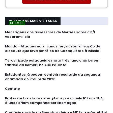
POSTAGENS MAIS VISITADAS
DESTAQUE
Mensagens dos assessores de Moraes sobre o 8/1
vazaram; leia
Mundo - Ataques ucranianos forçam paralisação de
oleoduto que leva petróleo do Cazaquistão à Rússia
Terceirizado esfaqueia e mata três funcionários em
fábrica da Bombril no ABC Paulista
Estudantes já podem conferir resultado da segunda
chamada do Prouni de 2026
Contato
Professor brasileiro de jiu-jítsu é preso pelo ICE nos EUA;
alunos criam campanha por libertação
Confúcio desiste do Senado e deixa o MDB na mão; Abib é