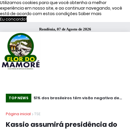
Utilizamos cookies para que você obtenha a melhor
experiência em nosso site, e ao continuar navegando, você
está de acordo com estas condições
Saber mais
Eu concordo!
Rondônia, 07 de Agosto de 2026
Concurso leiteiro da 37ª Expoagro terá R$ 25
51% dos brasileiros têm visão negativa de
“N
TOP NEWS
mil em premiação em Rolim de Moura
famosos que anunciam bets, diz estudo
Vo
Página inicial
TSE
se
Kassio assumirá presidência do