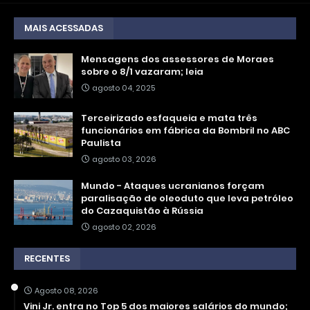
MAIS ACESSADAS
Mensagens dos assessores de Moraes
sobre o 8/1 vazaram; leia
agosto 04, 2025
Terceirizado esfaqueia e mata três
funcionários em fábrica da Bombril no ABC
Paulista
agosto 03, 2026
Mundo - Ataques ucranianos forçam
paralisação de oleoduto que leva petróleo
do Cazaquistão à Rússia
agosto 02, 2026
RECENTES
Agosto 08, 2026
Vini Jr. entra no Top 5 dos maiores salários do mundo;