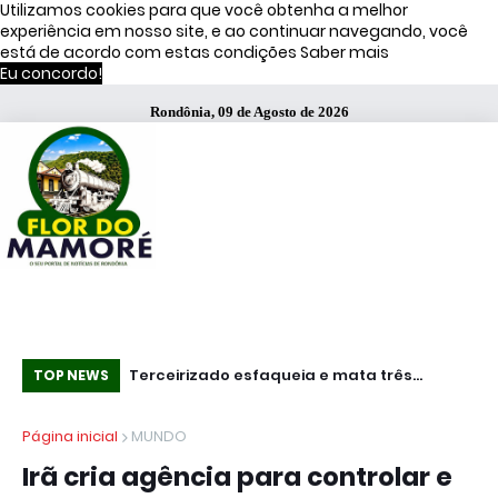
Utilizamos cookies para que você obtenha a melhor
experiência em nosso site, e ao continuar navegando, você
está de acordo com estas condições
Saber mais
Eu concordo!
Rondônia, 09 de Agosto de 2026
s de Moraes
Terceirizado esfaqueia e mata três
Mundo - Ataq
TOP NEWS
funcionários em fábrica da Bombril no ABC
pa
Página inicial
MUNDO
Paulista
do
Irã cria agência para controlar e