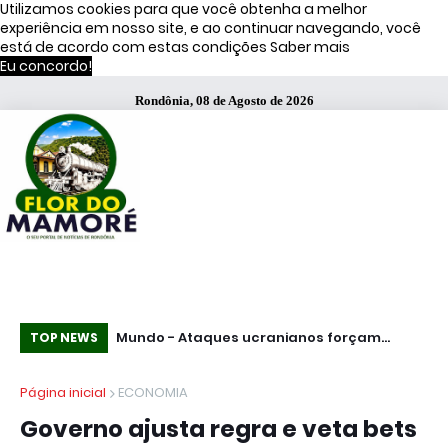
Utilizamos cookies para que você obtenha a melhor
experiência em nosso site, e ao continuar navegando, você
está de acordo com estas condições
Saber mais
Eu concordo!
Rondônia, 08 de Agosto de 2026
s de Moraes
Mundo - Ataques ucranianos forçam
Te
TOP NEWS
paralisação de oleoduto que leva petróleo
fu
Página inicial
ECONOMIA
do Cazaquistão à Rússia
Pa
Governo ajusta regra e veta bets