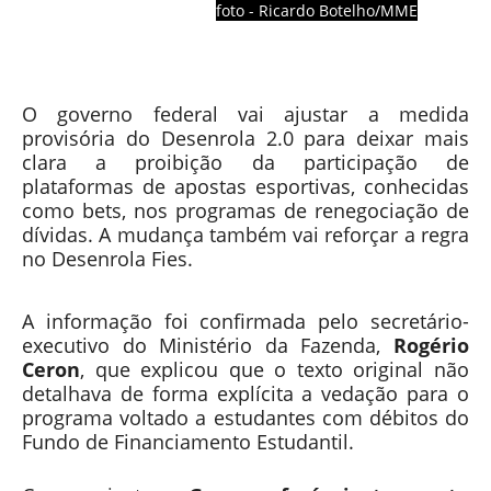
foto - Ricardo Botelho/MME
O governo federal vai ajustar a medida
provisória do Desenrola 2.0 para deixar mais
clara a proibição da participação de
plataformas de apostas esportivas, conhecidas
como bets, nos programas de renegociação de
dívidas. A mudança também vai reforçar a regra
no Desenrola Fies.
P
A informação foi confirmada pelo secretário-
u
executivo do Ministério da Fazenda,
Rogério
b
Ceron
, que explicou que o texto original não
l
detalhava de forma explícita a vedação para o
i
programa voltado a estudantes com débitos do
c
Fundo de Financiamento Estudantil.
i
d