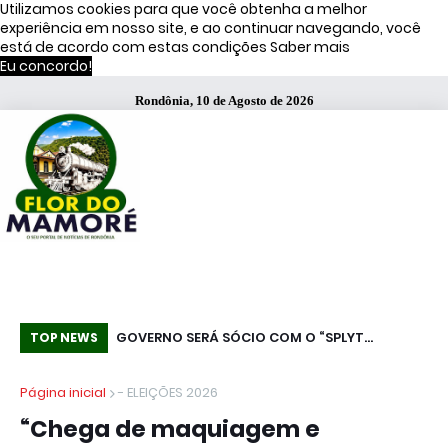
Utilizamos cookies para que você obtenha a melhor
experiência em nosso site, e ao continuar navegando, você
está de acordo com estas condições
Saber mais
Eu concordo!
Rondônia, 10 de Agosto de 2026
ítsu é preso pelo
GOVERNO SERÁ SÓCIO COM O “SPLYT
Hi
TOP NEWS
 campanha por
PAYMENT”! PAGAMENTO DOS TRIBUTOS NO
no
Página inicial
- ELEIÇÕES 2026
RECEBIMENTO ASSUSTA EMPRESARIADO
“Chega de maquiagem e