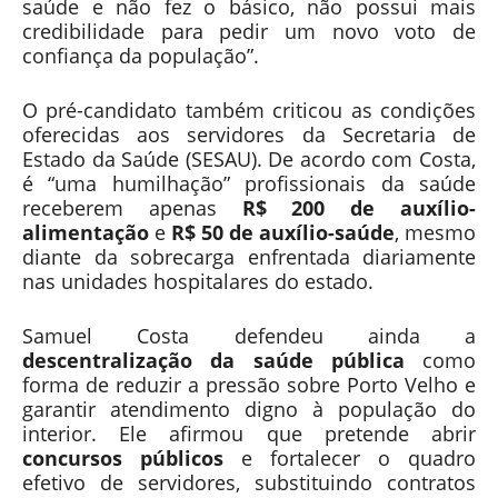
saúde e não fez o básico, não possui mais
credibilidade para pedir um novo voto de
confiança da população”.
O pré-candidato também criticou as condições
P
oferecidas aos servidores da Secretaria de
u
Estado da Saúde (SESAU). De acordo com Costa,
b
é “uma humilhação” profissionais da saúde
l
receberem apenas
R$ 200 de auxílio-
i
alimentação
e
R$ 50 de auxílio-saúde
, mesmo
c
diante da sobrecarga enfrentada diariamente
i
nas unidades hospitalares do estado.
d
a
d
Samuel Costa defendeu ainda a
e
descentralização da saúde pública
como
forma de reduzir a pressão sobre Porto Velho e
garantir atendimento digno à população do
interior. Ele afirmou que pretende abrir
concursos públicos
e fortalecer o quadro
efetivo de servidores, substituindo contratos