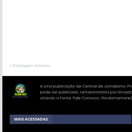
Postagem Anterior
é uma publicação de Central de Jornalismo, Pro
pode ser publicado, retransmitidos por broadc
citando a fonte. Fale Conosco: flordomamor
MAIS ACESSADAS