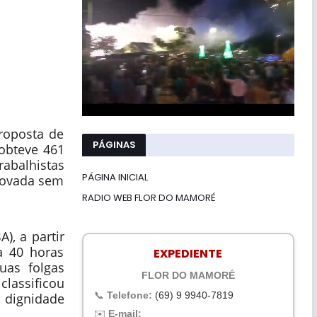
Proposta de
PÁGINAS
 obteve 461
rabalhistas
PÁGINA INICIAL
provada sem
RADIO WEB FLOR DO MAMORÉ
), a partir
a 40 horas
EXPEDIENTE
uas folgas
FLOR DO MAMORÉ
lassificou
📞
Telefone:
(69) 9 9940-7819
 dignidade
✉️
E-mail: