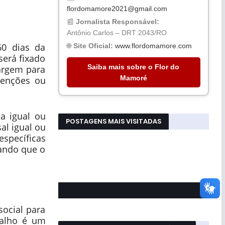
flordomamore2021@gmail.com
📰
Jornalista Responsável:
Antônio Carlos – DRT 2043/RO
60 dias da
🌐
Site Oficial:
www.flordomamore.com
será fixado
Saiba mais sobre o Flor do
argem para
Mamoré
venções ou
a igual ou
POSTAGENS MAIS VISITADAS
al igual ou
específicas
rando que o
ocial para
balho é um