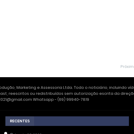
Próxi
dução, Marketing e Assessoria Ltda. Todo o noticiário, incluindo ví
ast, reescritos ou redistribuídos sem autorização escrita da dire
e2021@gmail.com Whatsapp - (69) 99940-7819
RECENTES