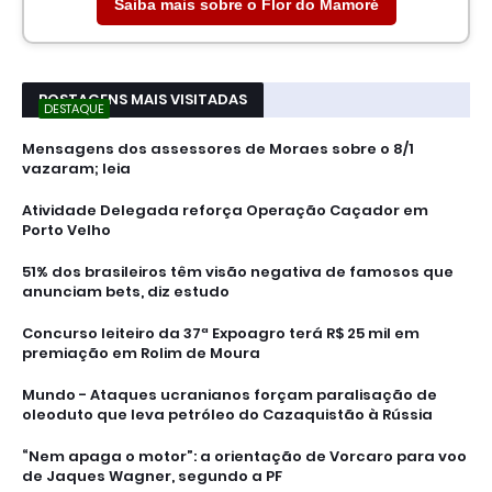
Saiba mais sobre o Flor do Mamoré
POSTAGENS MAIS VISITADAS
DESTAQUE
Mensagens dos assessores de Moraes sobre o 8/1
vazaram; leia
Atividade Delegada reforça Operação Caçador em
Porto Velho
51% dos brasileiros têm visão negativa de famosos que
anunciam bets, diz estudo
Concurso leiteiro da 37ª Expoagro terá R$ 25 mil em
premiação em Rolim de Moura
Mundo - Ataques ucranianos forçam paralisação de
oleoduto que leva petróleo do Cazaquistão à Rússia
“Nem apaga o motor”: a orientação de Vorcaro para voo
de Jaques Wagner, segundo a PF