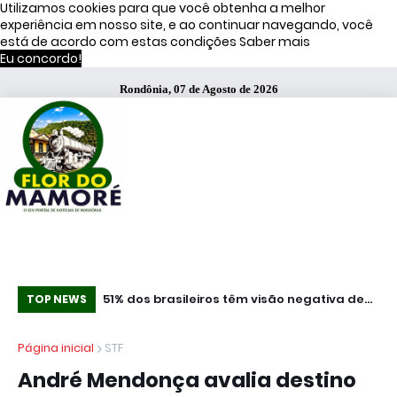
Utilizamos cookies para que você obtenha a melhor
experiência em nosso site, e ao continuar navegando, você
está de acordo com estas condições
Saber mais
Eu concordo!
Rondônia, 07 de Agosto de 2026
ça Operação
51% dos brasileiros têm visão negativa de
Co
TOP NEWS
famosos que anunciam bets, diz estudo
mi
Página inicial
STF
André Mendonça avalia destino