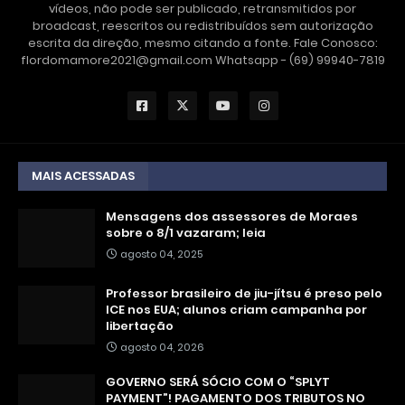
vídeos, não pode ser publicado, retransmitidos por
broadcast, reescritos ou redistribuídos sem autorização
escrita da direção, mesmo citando a fonte. Fale Conosco:
flordomamore2021@gmail.com Whatsapp - (69) 99940-7819
MAIS ACESSADAS
Mensagens dos assessores de Moraes
sobre o 8/1 vazaram; leia
agosto 04, 2025
Professor brasileiro de jiu-jítsu é preso pelo
ICE nos EUA; alunos criam campanha por
libertação
agosto 04, 2026
GOVERNO SERÁ SÓCIO COM O “SPLYT
PAYMENT”! PAGAMENTO DOS TRIBUTOS NO