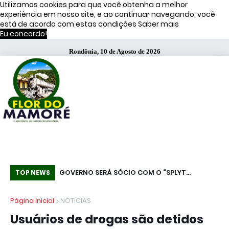
Utilizamos cookies para que você obtenha a melhor
experiência em nosso site, e ao continuar navegando, você
está de acordo com estas condições
Saber mais
Eu concordo!
Rondônia, 10 de Agosto de 2026
ítsu é preso pelo
GOVERNO SERÁ SÓCIO COM O “SPLYT
Hi
TOP NEWS
 campanha por
PAYMENT”! PAGAMENTO DOS TRIBUTOS NO
no
Página inicial
NOTÍCIAS
RECEBIMENTO ASSUSTA EMPRESARIADO
Usuários de drogas são detidos