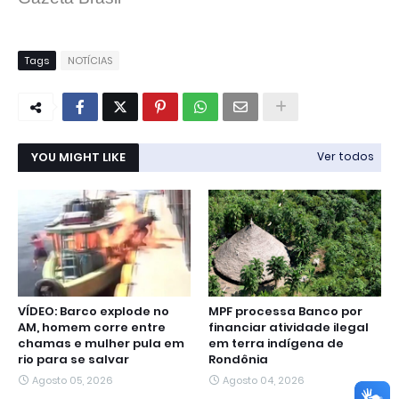
Tags
NOTÍCIAS
YOU MIGHT LIKE
Ver todos
VÍDEO: Barco explode no
MPF processa Banco por
AM, homem corre entre
financiar atividade ilegal
chamas e mulher pula em
em terra indígena de
rio para se salvar
Rondônia
Agosto 05, 2026
Agosto 04, 2026