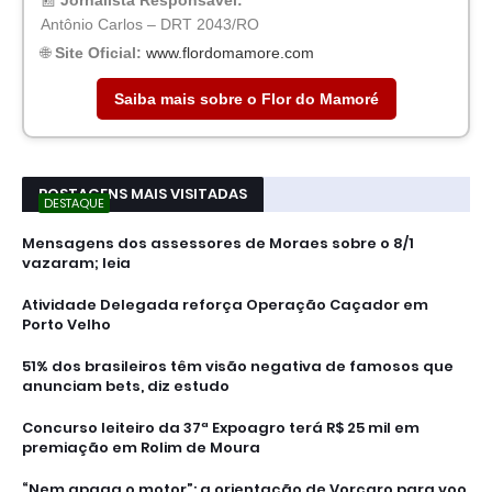
Antônio Carlos – DRT 2043/RO
🌐
Site Oficial:
www.flordomamore.com
Saiba mais sobre o Flor do Mamoré
POSTAGENS MAIS VISITADAS
DESTAQUE
Mensagens dos assessores de Moraes sobre o 8/1
vazaram; leia
Atividade Delegada reforça Operação Caçador em
Porto Velho
51% dos brasileiros têm visão negativa de famosos que
anunciam bets, diz estudo
Concurso leiteiro da 37ª Expoagro terá R$ 25 mil em
premiação em Rolim de Moura
“Nem apaga o motor”: a orientação de Vorcaro para voo