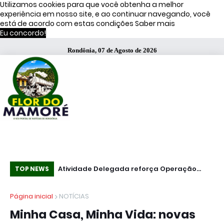
Utilizamos cookies para que você obtenha a melhor
experiência em nosso site, e ao continuar navegando, você
está de acordo com estas condições
Saber mais
Eu concordo!
Rondônia, 07 de Agosto de 2026
s de Moraes
Atividade Delegada reforça Operação
51
TOP NEWS
Caçador em Porto Velho
fa
Página inicial
NOTÍCIAS
Minha Casa, Minha Vida: novas