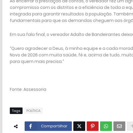
Ao encerrar a prestação de contas, o vereador fez um ag
compromisso com os distritos e a eficiência de toda a eq
integrada para garantir resultados à população. Também
fundamentais para que as demandas cheguem aos órgão
Em sua fala final, o vereador Adalto de Bandeirantes d
“Quero agradecer a Deus, à minha equipe e a cada morador
Novo de 2026 com muita saúde, fé e, acima de tudo, muit
para quem mais precisa.”
Fonte: Assessoria
Tags
POLÍTICA
Compartilhar