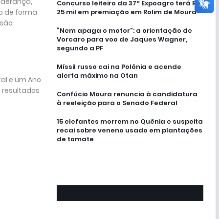
iderança,
Concurso leiteiro da 37ª Expoagro terá R$
do de forma
25 mil em premiação em Rolim de Moura
 são
“Nem apaga o motor”: a orientação de
Vorcaro para voo de Jaques Wagner,
segundo a PF
Míssil russo cai na Polônia e acende
alerta máximo na Otan
tal e um Ano
 resultados
Confúcio Moura renuncia à candidatura
à reeleição para o Senado Federal
15 elefantes morrem no Quênia e suspeita
recai sobre veneno usado em plantações
de tomate