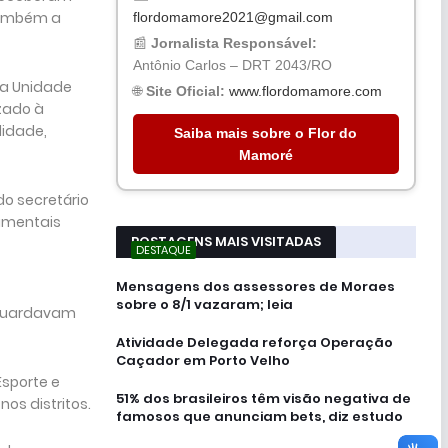
também a
flordomamore2021@gmail.com
📰
Jornalista Responsável:
Antônio Carlos – DRT 2043/RO
da Unidade
🌐
Site Oficial:
www.flordomamore.com
zado à
lidade,
Saiba mais sobre o Flor do
Mamoré
do secretário
amentais
POSTAGENS MAIS VISITADAS
DESTAQUE
Mensagens dos assessores de Moraes
sobre o 8/1 vazaram; leia
aguardavam
Atividade Delegada reforça Operação
Caçador em Porto Velho
sporte e
51% dos brasileiros têm visão negativa de
os distritos.
famosos que anunciam bets, diz estudo