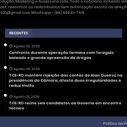
dução, Marketing e Assessoria Ltda. Todo o noticiário, incluindo ví
ast, reescritos ou redistribuídos sem autorização escrita da dire
e2021@gmail.com Whatsapp - (69) 99940-7819
RECENTES
Agosto 06, 2026
Confronto durante operação termina com foragido
baleado e grande apreensão de drogas
Agosto 06, 2026
TCE-RO mantém rejeição das contas de Alan Queiroz na
presidência da Câmara, afasta duas irregularidades e
reduz multa
Agosto 05, 2026
TCE-RO reúne seis candidatos ao Governo em encontro
técnico
Política de 