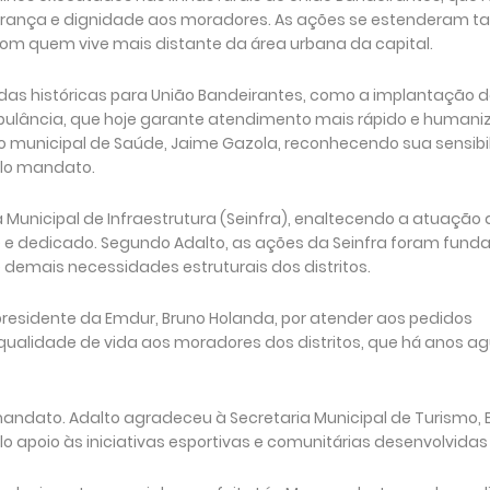
gurança e dignidade aos moradores. As ações se estenderam 
om quem vive mais distante da área urbana da capital.
das históricas para União Bandeirantes, como a implantação 
mbulância, que hoje garante atendimento mais rápido e humani
io municipal de Saúde, Jaime Gazola, reconhecendo sua sensibi
lo mandato.
Municipal de Infraestrutura (Seinfra), enaltecendo a atuação 
e dedicado. Segundo Adalto, as ações da Seinfra foram fund
 demais necessidades estruturais dos distritos.
presidente da Emdur, Bruno Holanda, por atender aos pedidos
qualidade de vida aos moradores dos distritos, que há anos 
andato. Adalto agradeceu à Secretaria Municipal de Turismo, E
o apoio às iniciativas esportivas e comunitárias desenvolvidas n