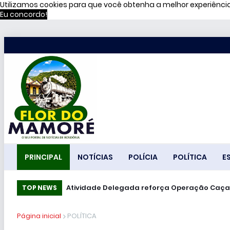
Utilizamos cookies para que você obtenha a melhor experiênc
Eu concordo!
PRINCIPAL
NOTÍCIAS
POLÍCIA
POLÍTICA
E
Atividade Delegada reforça Operação Caç
51% dos brasileiros têm visão negativa d
TOP NEWS
Página inicial
POLÍTICA