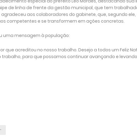
radecimento especial ao prefeito Léo Moraes, destacando sua l
uipe de linha de frente da gestão municipal, que tem trabalha
 agradeceu aos colaboradores do gabinete, que, segundo ele,
s competentes e se transformem em ações concretas.
eixou uma mensagem à população:
 que acreditou no nosso trabalho. Desejo a todos um Feliz Na
o trabalho, para que possamos continuar avançando e levando