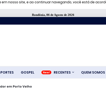
ia em nosso site, e ao continuar navegando, você está de aco
Rondônia, 06 de Agosto de 2026
SPORTES
GOSPEL
RECENTES
QUEM SOMOS
ador em Porto Velho
e famosos que anunciam bets, diz estudo